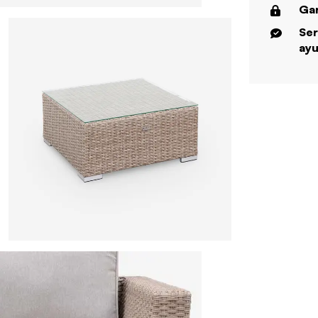
Gar
Ser
ayu