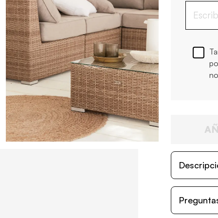
Ta
po
no
AÑ
Descripci
Preguntas