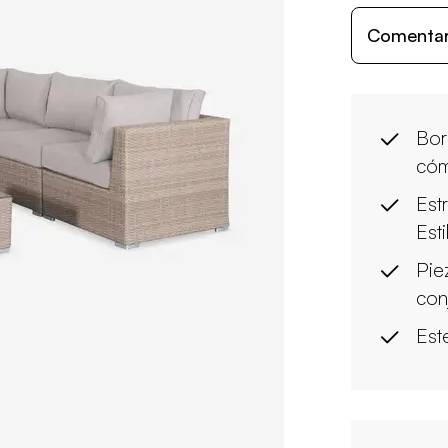
Comentari
Bor
có
Estr
Esti
Pie
con
Est