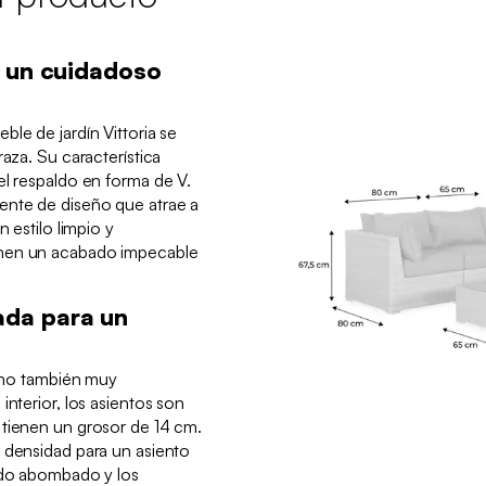
y un cuidadoso
le de jardín Vittoria se
raza. Su característica
el respaldo en forma de V.
ente de diseño que atrae a
n estilo limpio y
enen un acabado impecable
.
da para un
sino también muy
interior, los asientos son
 tienen un grosor de 14 cm.
 densidad para un asiento
aldo abombado y los