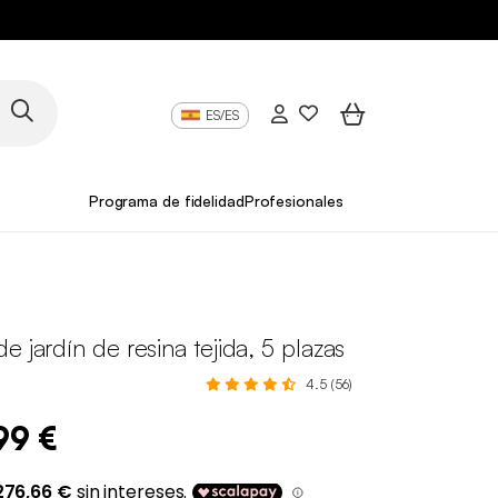
ES/ES
Programa de fidelidad
Profesionales
e jardín de resina tejida, 5 plazas
4.5 (56)
99 €