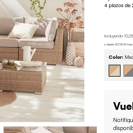
Incluyendo 10,2
o desde 207,50 €/mes
Color:
Made
Vue
Notifíq
disponi