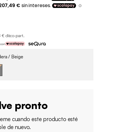
8 € d'éco-part
.
 con
ra / Beige
lve pronto
ueme cuando este producto esté
ble de nuevo.