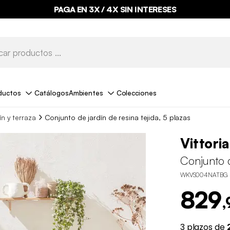
PAGA EN 3X / 4X SIN INTERESES
ductos
Catálogos
Ambientes
Colecciones
n y terraza
Conjunto de jardín de resina tejida, 5 plazas
Vittoria
Conjunto d
WKVS004NATBG
829
,