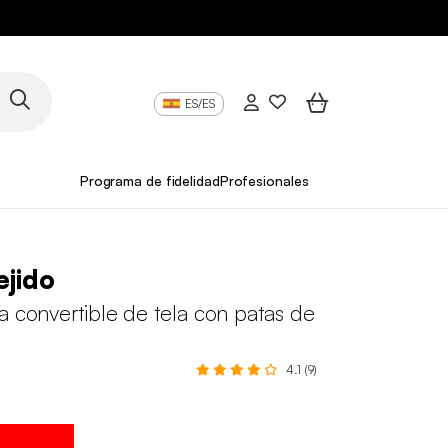
ES/ES
Programa de fidelidad
Profesionales
ejido
a convertible de tela con patas de
4.1 (9)