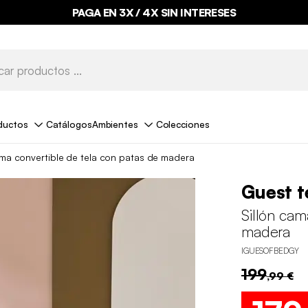
PAGA EN 3X / 4X SIN INTERESES
ductos
Catálogos
Ambientes
Colecciones
ama convertible de tela con patas de madera
Guest t
Sillón cam
madera
IGUESOFBEDGY
199
,99 €