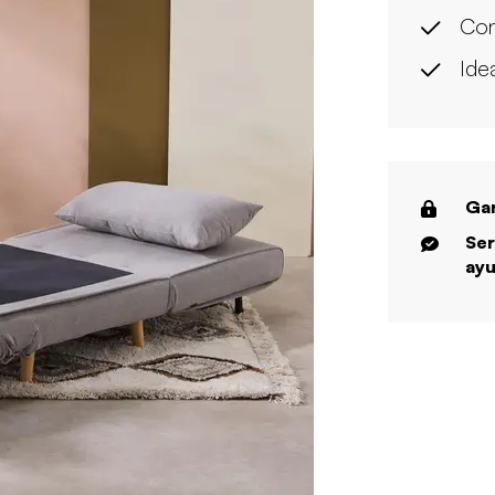
Con
Ide
Gar
Ser
ayu