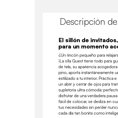
Descripción de
El sillón de invitados
para un momento ac
¿Un rincón pequeño para relajarse
¡La silla Guest tiene todo para g
de tela, su apariencia acogedora
pino, aporta instantáneamente u
estilizado a tu interior. Práctica 
un abrir y cerrar de ojos para t
supletoria ultra cómoda: perfec
disfrutar de una verdadera pausa 
fácil de colocar, se desliza en cu
tus necesidades sin perder nunca
cada día tan bonita como intelig