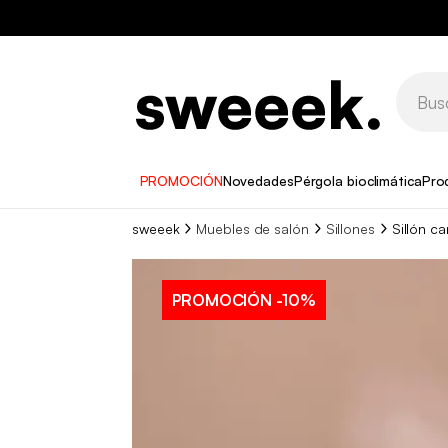
PROMOCIÓN
Novedades
Pérgola bioclimática
Pro
sweeek
Muebles de salón
Sillones
Sillón c
PROMOCIÓN
-10%