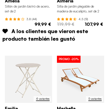
Amelia
Almeria
Sillón de jardín bistró de acero,
Silla de jardín plegable de
set de 2
madera de eucalipto, set de 2
3.8 (44)
4.5 (51)
99,99 €
119,99 €
107,99 €
A los clientes que vieron este
producto también les gustó
PROMO
-20%
4 variantes
5 variantes
Emilia
Marbella