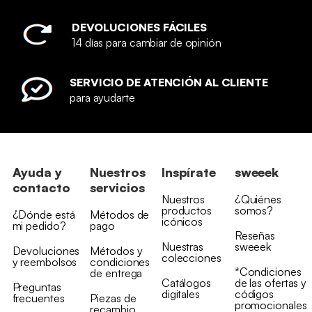
DEVOLUCIONES FÁCILES
14 días para cambiar de opinión
SERVICIO DE ATENCIÓN AL CLIENTE
para ayudarte
Ayuda y
Nuestros
Inspírate
sweeek
contacto
servicios
Nuestros
¿Quiénes
productos
somos?
¿Dónde está
Métodos de
icónicos
mi pedido?
pago
Reseñas
Nuestras
sweeek
Devoluciones
Métodos y
colecciones
y reembolsos
condiciones
*Condiciones
de entrega
Catálogos
de las ofertas y
Preguntas
digitales
códigos
frecuentes
Piezas de
promocionales
recambio