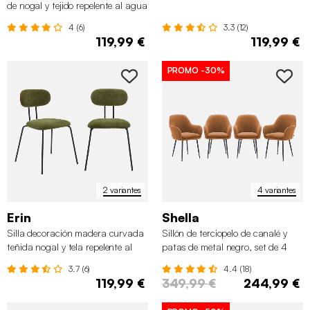
de nogal y tejido repelente al agua
, set de 2
4 (6)
3.3 (12)
119,99 €
119,99 €
PROMO
-30%
2 variantes
4 variantes
Erin
Shella
Silla decoración madera curvada
Sillón de terciopelo de canalé y
teñida nogal y tela repelente al
patas de metal negro, set de 4
agua, set de 2
3.7 (6)
4.4 (18)
119,99 €
349,99 €
244,99 €