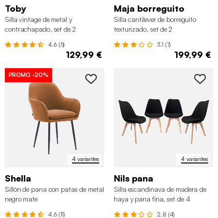
Toby
Maja borreguito
Silla vintage de metal y
Silla cantilever de borreguito
contrachapado, set de 2
texturizado, set de 2
4.6 (5)
3.1 (7)
129,99 €
199,99 €
PROMO
-20%
4 variantes
4 variantes
Shella
Nils pana
Sillón de pana con patas de metal
Silla escandinava de madera de
negro mate
haya y pana fina, set de 4
4.6 (11)
2.8 (4)