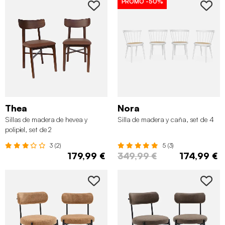
PROMO
-50%
Thea
Nora
Sillas de madera de hevea y
Silla de madera y caña, set de 4
polipiel, set de 2
3 (2)
5 (3)
179,99 €
349,99 €
174,99 €