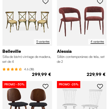
5 variantes
4 variantes
Belleville
Alessia
Silla de bistró vintage de madera,
Sillón contemporáneo de tela, set
set de 4
de 2
4.6 (38)
299,99 €
229,99 €
PROMO
-30%
PROMO
-25%