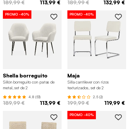
189,99 €
113,99 €
189,99 €
132,99 €
PROMO
-40%
PROMO
-40%
Shella borreguito
Maja
Sillón borreguito con patas de
Silla cantilever con rizos
metal, set de 2
texturizados, set de 2
4.8 (53)
2.5 (2)
189,99 €
113,99 €
199,99 €
119,99 €
PROMO
-40%