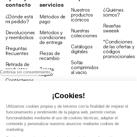
contacto
servicios
Nuestros
¿Quiénes
productos
somos?
¿Dónde está
Métodos de
icónicos
mi pedido?
pago
Reseñas
Nuestras
sweeek
Devoluciones
Métodos y
colecciones
y reembolsos
condiciones
*Condiciones
de entrega
Catálogos
de las ofertas y
Preguntas
digitales
códigos
frecuentes
Piezas de
promocionales
recambio
Sofás
Retirada de
comprimidos
productos
Tarjeta
al vacío
Continúa sin consentimiento
regalo
Contáctenos
Rebajas en
Programa
muebles
de fidelidad
¡Cookies!
Utilizamos cookies propias y de terceros con la finalidad de mejorar el
funcionamiento y rendimiento de la página web, permitir ciertas
funcionalidades mediante el uso de cookies técnicas, adaptar el
contenido y personalizar nuestros anuncios mediante cookies de
Condiciones generales de la venta
marketing.
Condiciones generales Programa de fidelidad