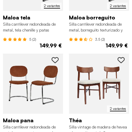
2 variantes
2 variantes
Maloa tela
Maloa borreguito
Silla cantilever redondeada de
Silla cantilever redondeada de
metal, tela chenille y patas
metal, borreguito texturizado y
cromadas ,set de 2
patas cromadas, set de 2
5 (2)
3.5 (2)
149,99 €
149,99 €
2 variantes
Maloa pana
Théa
Silla cantilever redondeada de
Silla vintage de madera de hevea