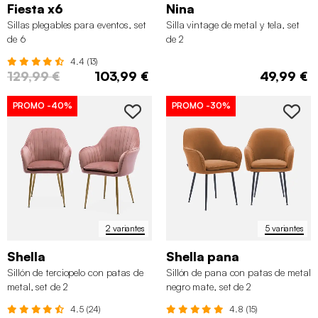
Fiesta x6
Nina
Sillas plegables para eventos, set
Silla vintage de metal y tela, set
de 6
de 2
4.4 (13)
129,99 €
103,99 €
49,99 €
PROMO
-40%
PROMO
-30%
2 variantes
5 variantes
Shella
Shella pana
Sillón de terciopelo con patas de
Sillón de pana con patas de metal
metal, set de 2
negro mate, set de 2
4.5 (24)
4.8 (15)