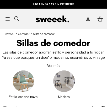
PAGA EN 3X / 4X SIN INTERESES
BYE BYE STOCK HASTA -70%*
sweeek
Comedor
Sillas de comedor
Sillas de comedor
Las sillas de comedor aportan estilo y personalidad a tu hogar.
Ya sea que busques un diseño moderno, escandinavo, vintage
o industrial, en nuestro catálogo encontrarás la opción ideal.
Ver más
Disponemos de una amplia variedad de modelos, colores y
materiales. Compra online tus sillas de comedor al mejor
precio y encuentra la opción perfecta para tu espacio.
Estilo escandinavo
Madera