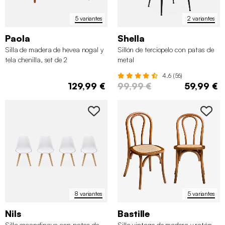
5 variantes
2 variantes
Paola
Shella
Silla de madera de hevea nogal y
Sillón de terciopelo con patas de
tela chenilla, set de 2
metal
4.6 (56)
129,99 €
99,99 €
59,99 €
8 variantes
5 variantes
Nils
Bastille
Silla escandinava con patas de
Silla vintage de madera y ratán,