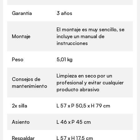
Garantía
3 años
El montaje es muy sencillo, se
Montaje
incluye un manual de
instrucciones
Peso
5,01 kg
Limpieza en seco por un
Consejos de
profesional y evitar cualquier
mantenimiento
producto abrasivo
2x silla
L 57 x P 50,5 x H 79 cm
Asiento
L 46 x P 45 cm
Respaldar
L 57 x H 17,5 cm