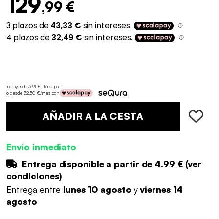
129
,99 €
Incluyendo 3,91 € d'éco-part
.
o desde 32,50 €/mes con
AÑADIR A LA CESTA
Envío inmediato
Entrega disponible a partir de
4.99 €
(
ver
condiciones
)
Entrega entre
lunes 10 agosto
y
viernes 14
agosto