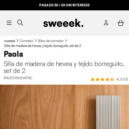
PAGA EN 3X / 4X SIN INTERESES
sweeek
Comedor
Sillas de comedor
Silla de madera de hevea y tejido borreguito, set de 2
Paola
Silla de madera de hevea y tejido borreguito,
set de 2
IPAOCHRX2NATBC
4.5 (17)