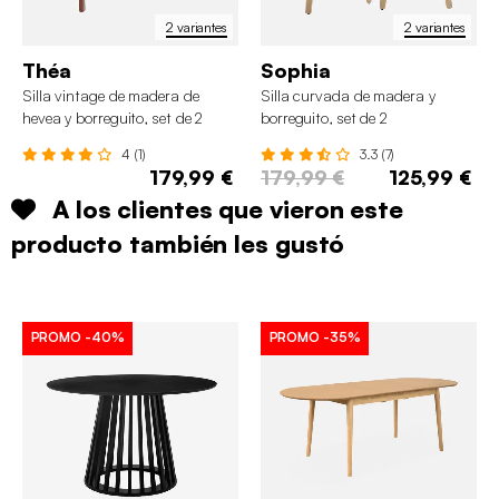
2 variantes
2 variantes
Théa
Sophia
Silla vintage de madera de
Silla curvada de madera y
hevea y borreguito, set de 2
borreguito, set de 2
4 (1)
3.3 (7)
179,99 €
179,99 €
125,99 €
A los clientes que vieron este
producto también les gustó
PROMO
-40%
PROMO
-35%