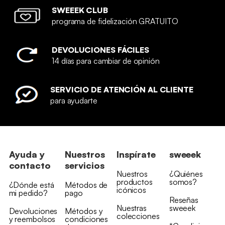
SWEEEK CLUB
programa de fidelización GRATUITO
DEVOLUCIONES FÁCILES
14 días para cambiar de opinión
SERVICIO DE ATENCIÓN AL CLIENTE
para ayudarte
Ayuda y
Nuestros
Inspírate
sweeek
contacto
servicios
Nuestros
¿Quiénes
productos
somos?
¿Dónde está
Métodos de
icónicos
mi pedido?
pago
Reseñas
Nuestras
sweeek
Devoluciones
Métodos y
colecciones
y reembolsos
condiciones