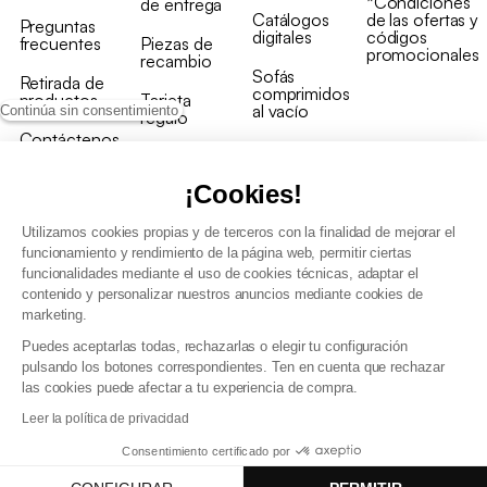
*Condiciones
de entrega
Catálogos
de las ofertas y
Preguntas
digitales
códigos
frecuentes
Piezas de
promocionales
recambio
Sofás
Retirada de
comprimidos
productos
Tarjeta
al vacío
Continúa sin consentimiento
regalo
Contáctenos
Rebajas en
Programa
muebles
de fidelidad
¡Cookies!
Utilizamos cookies propias y de terceros con la finalidad de mejorar el
funcionamiento y rendimiento de la página web, permitir ciertas
funcionalidades mediante el uso de cookies técnicas, adaptar el
contenido y personalizar nuestros anuncios mediante cookies de
Condiciones generales de la venta
marketing.
Condiciones generales Programa de fidelidad
Puedes aceptarlas todas, rechazarlas o elegir tu configuración
Política de gestión de datos personales y cookies
pulsando los botones correspondientes. Ten en cuenta que rechazar
Condiciones generales de Venta Profesional
las cookies puede afectar a tu experiencia de compra.
Declaración de accesibilidad
Leer la política de privacidad
Consentimiento certificado por