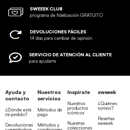
SWEEEK CLUB
programa de fidelización GRATUITO
DEVOLUCIONES FÁCILES
14 días para cambiar de opinión
SERVICIO DE ATENCIÓN AL CLIENTE
para ayudarte
Ayuda y
Nuestros
Inspírate
sweeek
contacto
servicios
Nuestros
¿Quiénes
productos
somos?
¿Dónde está
Métodos de
icónicos
mi pedido?
pago
Reseñas
Nuestras
sweeek
Devoluciones
Métodos y
colecciones
y reembolsos
condiciones