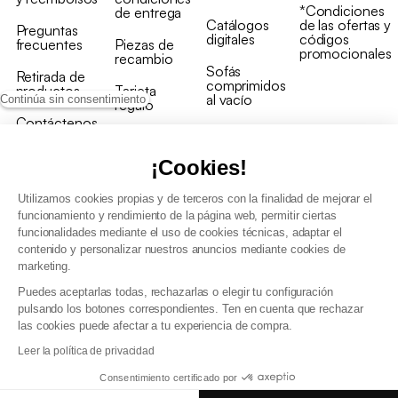
*Condiciones
de entrega
Catálogos
de las ofertas y
Preguntas
digitales
códigos
frecuentes
Piezas de
promocionales
recambio
Sofás
Retirada de
comprimidos
productos
Tarjeta
al vacío
Continúa sin consentimiento
regalo
Contáctenos
Rebajas en
Programa
muebles
de fidelidad
¡Cookies!
Utilizamos cookies propias y de terceros con la finalidad de mejorar el
funcionamiento y rendimiento de la página web, permitir ciertas
funcionalidades mediante el uso de cookies técnicas, adaptar el
contenido y personalizar nuestros anuncios mediante cookies de
Condiciones generales de la venta
marketing.
Condiciones generales Programa de fidelidad
Puedes aceptarlas todas, rechazarlas o elegir tu configuración
Política de gestión de datos personales y cookies
pulsando los botones correspondientes. Ten en cuenta que rechazar
Condiciones generales de Venta Profesional
las cookies puede afectar a tu experiencia de compra.
Declaración de accesibilidad
Leer la política de privacidad
Consentimiento certificado por