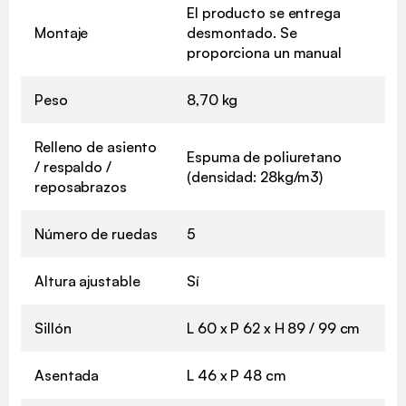
El producto se entrega
Montaje
desmontado. Se
proporciona un manual
Peso
8,70 kg
Relleno de asiento
Espuma de poliuretano
/ respaldo /
(densidad: 28kg/m3)
reposabrazos
Número de ruedas
5
Altura ajustable
Sí
Sillón
L 60 x P 62 x H 89 / 99 cm
Asentada
L 46 x P 48 cm