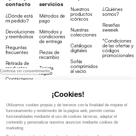
contacto
servicios
Nuestros
¿Quiénes
productos
somos?
¿Dónde está
Métodos de
icónicos
mi pedido?
pago
Reseñas
Nuestras
sweeek
Devoluciones
Métodos y
colecciones
y reembolsos
condiciones
*Condiciones
de entrega
Catálogos
de las ofertas y
Preguntas
digitales
códigos
frecuentes
Piezas de
promocionales
recambio
Sofás
Retirada de
comprimidos
productos
Tarjeta
al vacío
Continúa sin consentimiento
regalo
Contáctenos
Rebajas en
Programa
muebles
de fidelidad
¡Cookies!
Utilizamos cookies propias y de terceros con la finalidad de mejorar el
funcionamiento y rendimiento de la página web, permitir ciertas
funcionalidades mediante el uso de cookies técnicas, adaptar el
contenido y personalizar nuestros anuncios mediante cookies de
Condiciones generales de la venta
marketing.
Condiciones generales Programa de fidelidad