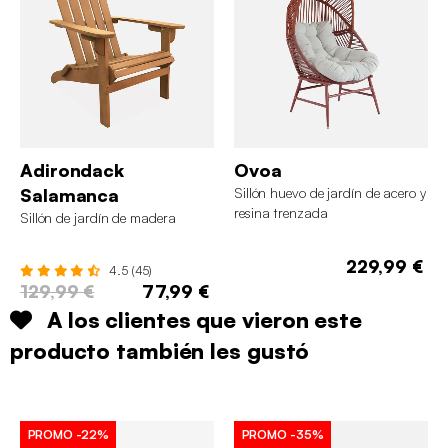
Adirondack
Ovoa
Salamanca
Sillón huevo de jardín de acero y
resina trenzada
Sillón de jardín de madera
229,99 €
4.5 (45)
129,99 €
77,99 €
A los clientes que vieron este
producto también les gustó
PROMO
-22%
PROMO
-35%