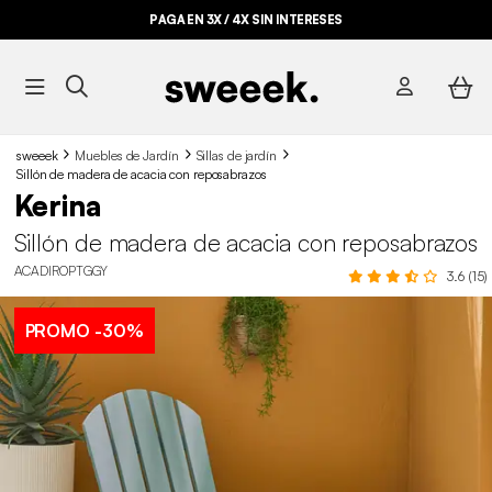
PAGA EN 3X / 4X SIN INTERESES
sweeek
Muebles de Jardín
Sillas de jardín
Sillón de madera de acacia con reposabrazos
Kerina
Sillón de madera de acacia con reposabrazos
ACADIROPTGGY
3.6 (15)
PROMO
-30%