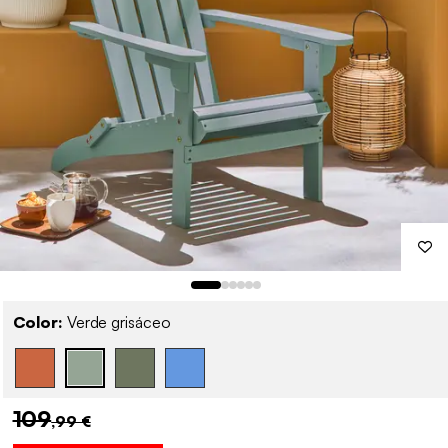
Color:
Verde grisáceo
109
,99 €