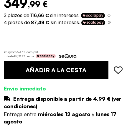
349
,99 €
Incluyendo 5,47 € d'éco-part
.
o desde 87,50 €/mes con
AÑADIR A LA CESTA
Envío inmediato
Entrega disponible a partir de
4.99 €
(
ver
condiciones
)
Entrega entre
miércoles 12 agosto
y
lunes 17
agosto