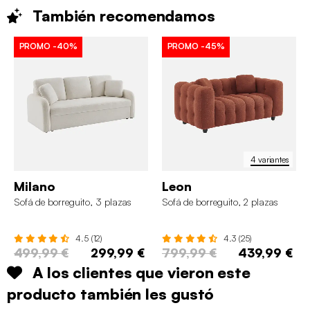
También
recomendamos
PROMO
-40%
PROMO
-45%
4 variantes
Milano
Leon
Sofá de borreguito, 3 plazas
Sofá de borreguito, 2 plazas
4.5 (12)
4.3 (25)
499,99 €
299,99 €
799,99 €
439,99 €
A los clientes que vieron este
producto también les gustó