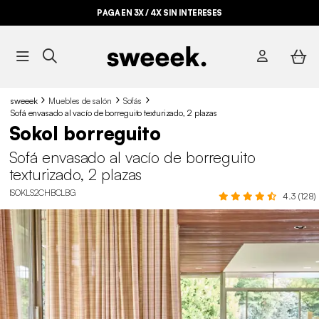
PAGA EN 3X / 4X SIN INTERESES
sweeek
Muebles de salón
Sofás
Sofá envasado al vacío de borreguito texturizado, 2 plazas
Sokol borreguito
Sofá envasado al vacío de borreguito
texturizado, 2 plazas
ISOKLS2CHBCLBG
4.3 (128)