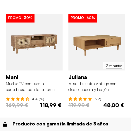
PROMO
-30%
PROMO
-60%
2 variantes
Mani
Juliana
Mueble TV con puertas
Mesa de centro vintage con
correderas, taquilla, estante
efecto madera y 1 cajón
efecto madera y caña 150cm
4.4 (32)
5 (3)
169,99 €
118,99 €
119,99 €
48,00 €
Producto con garantía limitada de 3 años