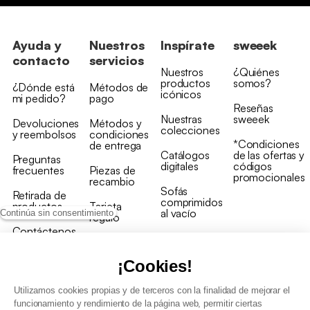
Ayuda y
Nuestros
Inspírate
sweeek
contacto
servicios
Nuestros
¿Quiénes
productos
somos?
¿Dónde está
Métodos de
icónicos
mi pedido?
pago
Reseñas
Nuestras
sweeek
Devoluciones
Métodos y
colecciones
y reembolsos
condiciones
*Condiciones
de entrega
Catálogos
de las ofertas y
Preguntas
digitales
códigos
frecuentes
Piezas de
promocionales
recambio
Sofás
Retirada de
comprimidos
productos
Tarjeta
al vacío
Continúa sin consentimiento
regalo
Contáctenos
Rebajas en
Programa
muebles
de fidelidad
¡Cookies!
Utilizamos cookies propias y de terceros con la finalidad de mejorar el
funcionamiento y rendimiento de la página web, permitir ciertas