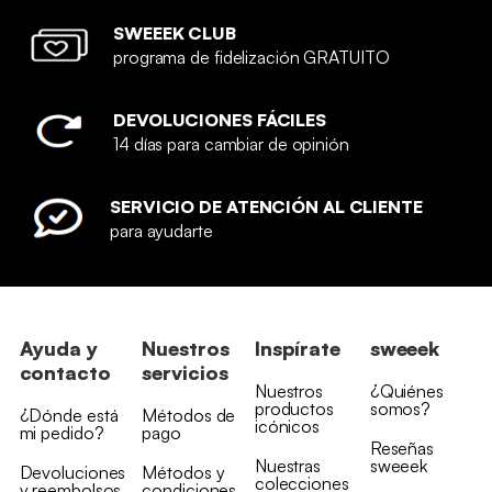
SWEEEK CLUB
programa de fidelización GRATUITO
DEVOLUCIONES FÁCILES
14 días para cambiar de opinión
SERVICIO DE ATENCIÓN AL CLIENTE
para ayudarte
Ayuda y
Nuestros
Inspírate
sweeek
contacto
servicios
Nuestros
¿Quiénes
productos
somos?
¿Dónde está
Métodos de
icónicos
mi pedido?
pago
Reseñas
Nuestras
sweeek
Devoluciones
Métodos y
colecciones
y reembolsos
condiciones