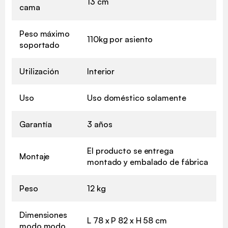
13 cm
cama
Peso máximo
110kg por asiento
soportado
Utilización
Interior
Uso
Uso doméstico solamente
Garantía
3 años
El producto se entrega
Montaje
montado y embalado de fábrica
Peso
12 kg
Dimensiones
L 78 x P 82 x H 58 cm
modo modo