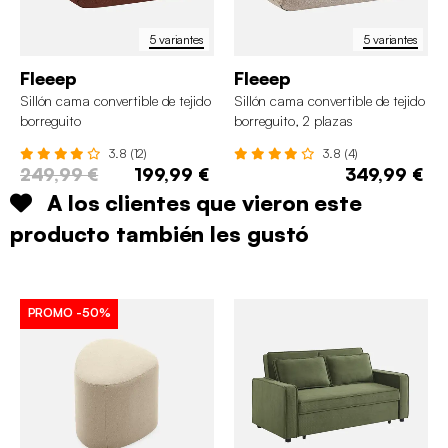
5 variantes
5 variantes
Fleeep
Fleeep
Sillón cama convertible de tejido
Sillón cama convertible de tejido
borreguito
borreguito, 2 plazas
3.8 (12)
3.8 (4)
249,99 €
199,99 €
349,99 €
A los clientes que vieron este
producto también les gustó
PROMO
-50%