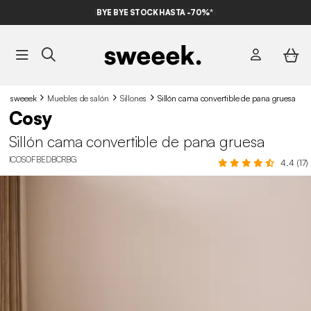
BYE BYE STOCK HASTA -70%*
sweeek
Muebles de salón
Sillones
Sillón cama convertible de pana gruesa
Cosy
Sillón cama convertible de pana gruesa
ICOSOFBEDBCRBG
4.4 (17)