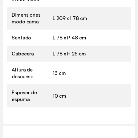
Dimensiones
L 209 x l 78 cm
modo cama
Sentado
L 78 x P 48 cm
Cabecera
L 78 x H 25 cm
Altura de
13 cm
descanso
Espesor de
10 cm
espuma