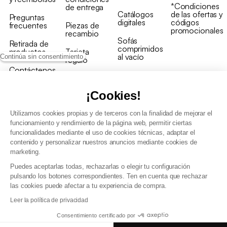
*Condiciones
de entrega
Catálogos
de las ofertas y
Preguntas
digitales
códigos
frecuentes
Piezas de
promocionales
recambio
Sofás
Retirada de
comprimidos
productos
Tarjeta
al vacío
Continúa sin consentimiento
regalo
Contáctenos
Rebajas en
Programa
muebles
de fidelidad
¡Cookies!
Utilizamos cookies propias y de terceros con la finalidad de mejorar el
funcionamiento y rendimiento de la página web, permitir ciertas
funcionalidades mediante el uso de cookies técnicas, adaptar el
contenido y personalizar nuestros anuncios mediante cookies de
Condiciones generales de la venta
marketing.
Condiciones generales Programa de fidelidad
Puedes aceptarlas todas, rechazarlas o elegir tu configuración
Política de gestión de datos personales y cookies
pulsando los botones correspondientes. Ten en cuenta que rechazar
Condiciones generales de Venta Profesional
las cookies puede afectar a tu experiencia de compra.
Declaración de accesibilidad
Leer la política de privacidad
Consentimiento certificado por