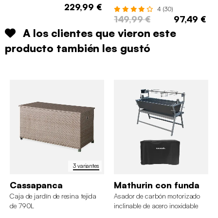
229,99 €
4 (30)
149,99 €
97,49 €
A los clientes que vieron este
producto también les gustó
3 variantes
Cassapanca
Mathurin con funda
Caja de jardín de resina tejida
Asador de carbón motorizado
de 790L
inclinable de acero inoxidable
con espetón eléctrico y funda