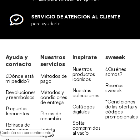
SERVICIO DE ATENCIÓN AL CLIENTE
para ayudarte
Ayuda y
Nuestros
Inspírate
sweeek
contacto
servicios
Nuestros
¿Quiénes
productos
somos?
¿Dónde está
Métodos de
icónicos
mi pedido?
pago
Reseñas
Nuestras
sweeek
Devoluciones
Métodos y
colecciones
y reembolsos
condiciones
*Condiciones
de entrega
Catálogos
de las ofertas y
Preguntas
digitales
códigos
frecuentes
Piezas de
promocionales
recambio
Sofás
Retirada de
comprimidos
productos
Tarjeta
al vacío
Continúa sin consentimiento
regalo