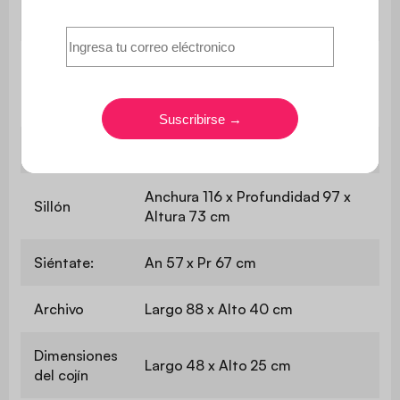
Garantía
3 años
El producto se entrega
Montaje
desmontado. Se proporciona un
manual
Cojines
100% poliéster
Anchura 116 x Profundidad 97 x
Sillón
Altura 73 cm
Siéntate:
An 57 x Pr 67 cm
Archivo
Largo 88 x Alto 40 cm
Dimensiones
Largo 48 x Alto 25 cm
del cojín