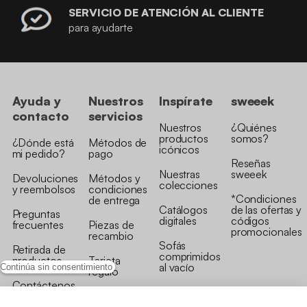
SERVICIO DE ATENCIÓN AL CLIENTE
para ayudarte
Ayuda y
Nuestros
Inspírate
sweeek
contacto
servicios
Nuestros
¿Quiénes
productos
somos?
¿Dónde está
Métodos de
icónicos
mi pedido?
pago
Reseñas
Nuestras
sweeek
Devoluciones
Métodos y
colecciones
y reembolsos
condiciones
*Condiciones
de entrega
Catálogos
de las ofertas y
Preguntas
digitales
códigos
frecuentes
Piezas de
promocionales
recambio
Sofás
Retirada de
comprimidos
productos
Tarjeta
al vacío
Continúa sin consentimiento
regalo
Contáctenos
Rebajas en
Programa
muebles
de fidelidad