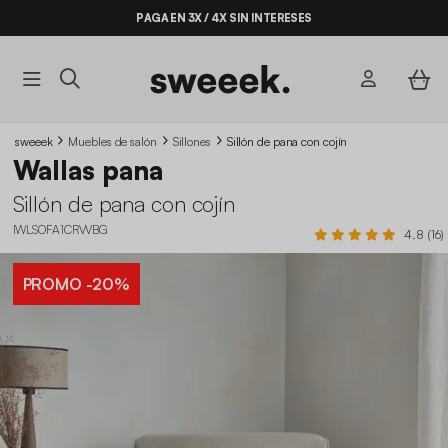
PAGA EN 3X / 4X SIN INTERESES
sweeek
Muebles de salón
Sillones
Sillón de pana con cojín
Wallas pana
Sillón de pana con cojín
IWLSOFA1CRVVBG
4.8 (16)
PROMO
-20%