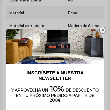
Contiene madera
No
Material
Pana
Material estructura
Madera de álamo
✖
Patas
PVC negro
Densidad de tela
335 g/m²
Revestimiento
PU
Profundidad
67 cm
del asiento
Uso
Uso doméstico solamente