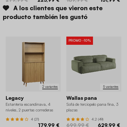
A los clientes que vieron este
producto también les gustó
PROMO
-10%
2 variantes
5 variantes
Legacy
Wallas pana
Estantería escandinava, 4
Sofá de terciopelo pana fina, 3
niveles, 2 puertas correderas
plazas
4 (21)
4.2 (49)
179,99 €
699,99 €
629,99 €