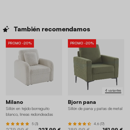
También
recomendamos
PROMO
-20%
PROMO
-20%
4 variantes
Milano
Bjorn pana
Sillón en tejido borreguito
Sillón de pana y patas de metal
blanco, líneas redondeadas
5 (3)
4.6 (17)
279,99 €
223,99 €
189,99 €
151,99 €