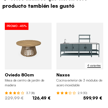
producto también les gustó
PROMO
-45%
4 variantes
Oviedo 80cm
Naxos
Mesa de centro de jardín de
Cocina exterior de 3 módulos de
madera
acero inoxidable
3.7 (16)
2.9 (10)
229,99 €
126,49 €
599,99 €