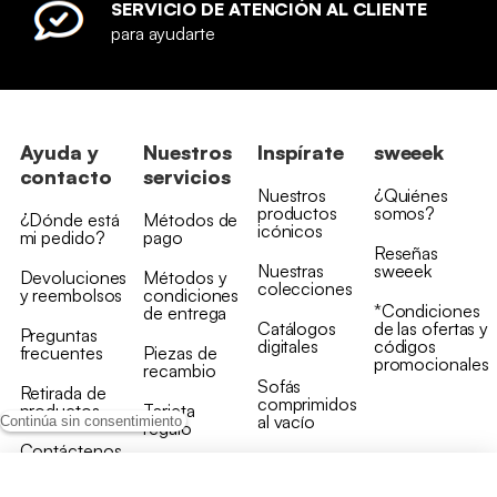
SERVICIO DE ATENCIÓN AL CLIENTE
para ayudarte
Ayuda y
Nuestros
Inspírate
sweeek
contacto
servicios
Nuestros
¿Quiénes
productos
somos?
¿Dónde está
Métodos de
icónicos
mi pedido?
pago
Reseñas
Nuestras
sweeek
Devoluciones
Métodos y
colecciones
y reembolsos
condiciones
*Condiciones
de entrega
Catálogos
de las ofertas y
Preguntas
digitales
códigos
frecuentes
Piezas de
promocionales
recambio
Sofás
Retirada de
comprimidos
productos
Tarjeta
al vacío
Continúa sin consentimiento
regalo
Contáctenos
Rebajas en
Programa
muebles
de fidelidad