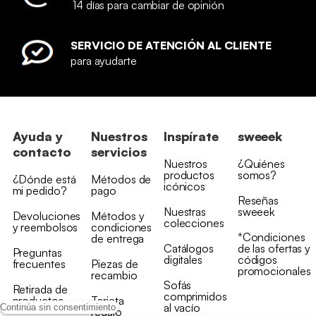
14 días para cambiar de opinión
SERVICIO DE ATENCIÓN AL CLIENTE
para ayudarte
Ayuda y
Nuestros
Inspírate
sweeek
contacto
servicios
Nuestros
¿Quiénes
productos
somos?
¿Dónde está
Métodos de
icónicos
mi pedido?
pago
Reseñas
Nuestras
sweeek
Devoluciones
Métodos y
colecciones
y reembolsos
condiciones
*Condiciones
de entrega
Catálogos
de las ofertas y
Preguntas
digitales
códigos
frecuentes
Piezas de
promocionales
recambio
Sofás
Retirada de
comprimidos
productos
Tarjeta
al vacío
Continúa sin consentimiento
regalo