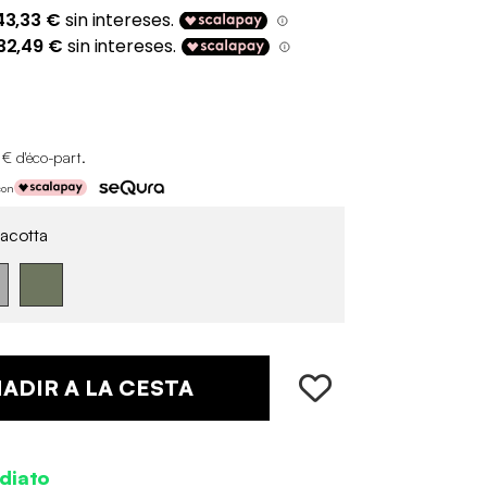
 € d'éco-part
.
con
acotta
ADIR A LA CESTA
diato