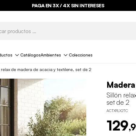
PAGA EN 3X / 4X SIN INTERESES
ductos
Catálogos
Ambientes
Colecciones
n relax de madera de acacia y textilene, set de 2
Madera
Sillón rel
set de 2
ACTXRLX2TC
129
,