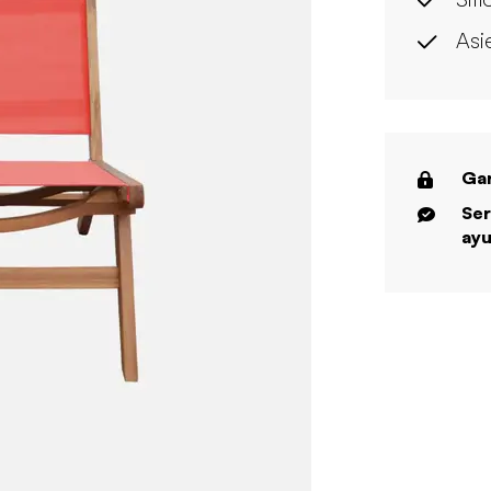
Asi
Gar
Ser
ayu