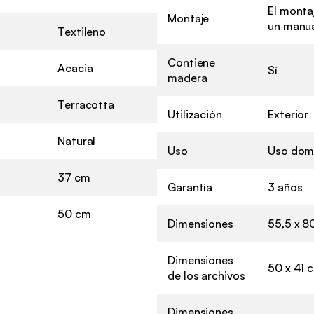
El montaj
Montaje
un manua
Textileno
Contiene
Acacia
Sí
madera
Terracotta
Utilización
Exterior
Natural
Uso
Uso dom
37 cm
Garantía
3 años
50 cm
Dimensiones
55,5 x 8
Dimensiones
50 x 41 
de los archivos
Dimensiones