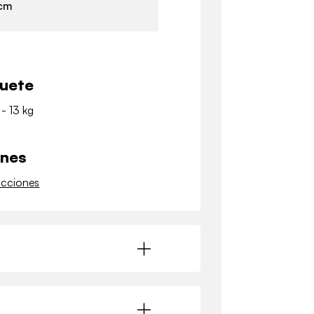
 cm
quete
 - 13 kg
ones
ucciones