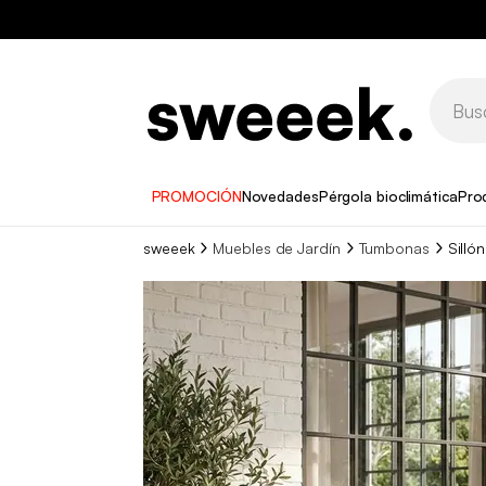
PROMOCIÓN
Novedades
Pérgola bioclimática
Pro
sweeek
Muebles de Jardín
Tumbonas
Silló