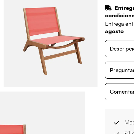
Entrega
condicion
Entrega en
agosto
Descripci
Preguntas
Comentari
Mad
Sill