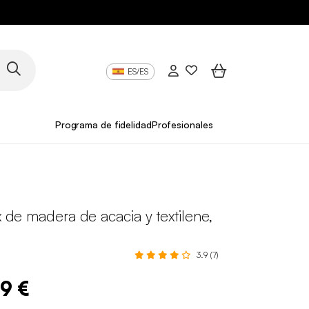
ES/ES
Programa de fidelidad
Profesionales
ax de madera de acacia y textilene,
3.9 (7)
99 €