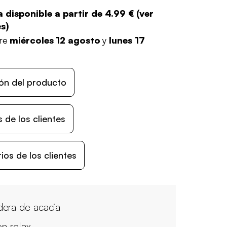
 disponible a partir de
4.99 €
(
ver
es
)
tre
miércoles 12 agosto
y
lunes 17
ón del producto
 de los clientes
os de los clientes
era de acacia
ón relax