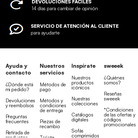
DEVOLUCIONES FÁCILES
14 días para cambiar de opinión
SERVICIO DE ATENCIÓN AL CLIENTE
para ayudarte
Ayuda y
Nuestros
Inspírate
sweeek
contacto
servicios
Nuestros
¿Quiénes
productos
somos?
¿Dónde está
Métodos de
icónicos
mi pedido?
pago
Reseñas
Nuestras
sweeek
Devoluciones
Métodos y
colecciones
y reembolsos
condiciones
*Condiciones
de entrega
Catálogos
de las ofertas y
Preguntas
digitales
códigos
frecuentes
Piezas de
promocionales
recambio
Sofás
Retirada de
comprimidos
productos
Tarjeta