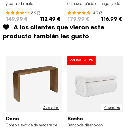
y patas de metal
de hevea teñida de nogal y tela
de terciopelo
3.9 (7)
4.7 (7)
149,99 €
112,49 €
179,99 €
116,99 €
A los clientes que vieron este
producto también les gustó
PROMO
-50%
2 variantes
4 variantes
Dana
Sasha
Consola exótica de madera de
Banco de diseño con