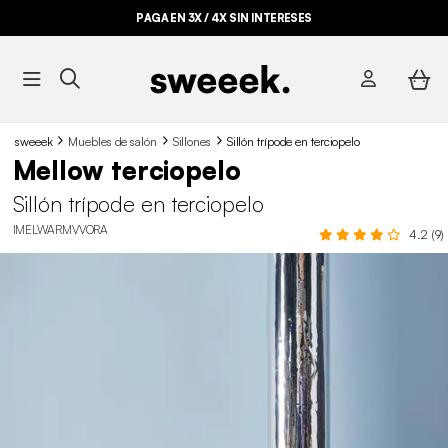
PAGA EN 3X / 4X SIN INTERESES
sweeek
Muebles de salón
Sillones
Sillón trípode en terciopelo
Mellow terciopelo
Sillón trípode en terciopelo
IMELWARMVVORA
4.2 (9)