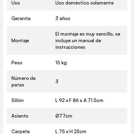
Uso
Uso doméstico solamente
Garantía
3 años
El montaje es muy sencillo, se
Montaje
incluye un manual de
instrucciones
Peso
15 kg
Número de
3
patas
Sillón
L 92 x F 86 x A 71.5cm
Asiento
Ø77cm
Carpeta
L 75 x H 25cm