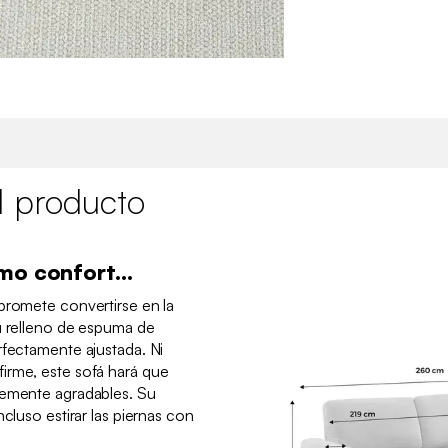
l producto
mo confort...
promete convertirse en la
u relleno de espuma de
rfectamente ajustada. Ni
irme, este sofá hará que
lemente agradables. Su
ncluso estirar las piernas con