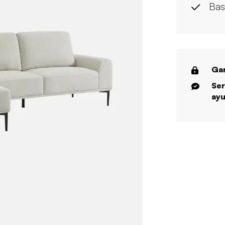
Bas
Gar
Ser
ayu