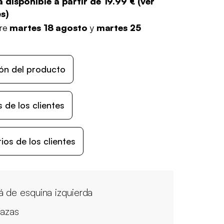
 disponible a partir de
19.99 €
(
ver
es
)
tre
martes 18 agosto
y
martes 25
ón del producto
 de los clientes
os de los clientes
á de esquina izquierda
lazas