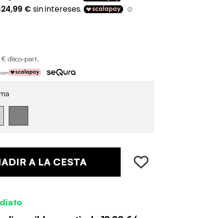
 € d'éco-part
.
 con
ma
ADIR A LA CESTA
diato