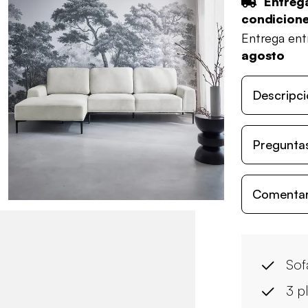
Entrega
condicion
Entrega en
agosto
Descripci
Preguntas
Comentari
Sof
3 p