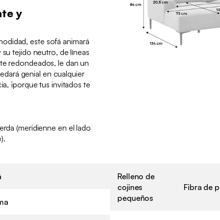
te y
odidad, este sofá animará
 su tejido neutro, de líneas
nte redondeados, le dan un
ará genial en cualquier
ia, ¡porque tus invitados te
ierda (meridienne en el lado
).
á
Relleno de
cojines
Fibra de p
pequeños
ma