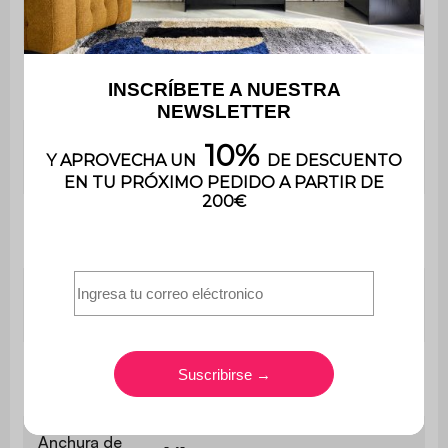
Convertible
Sí
Tipo de
Ocasionalmente
cama
Ropa de
Flexible
cama
Tipo de
Sin colchón
colchón
Grosor de la
6 cm
cama
Longitud de
191 cm
la cama
Anchura de