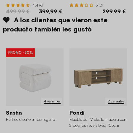
4.4 (61)
3 (2)
499,99 €
399,99 €
299,99 €
A los clientes que vieron este
producto también les gustó
PROMO
-30%
4 variantes
2 variantes
Sasha
Pondi
Puff de diseño en borreguito
Mueble de TV efecto madera con
2 puertas reversibles, 155cm