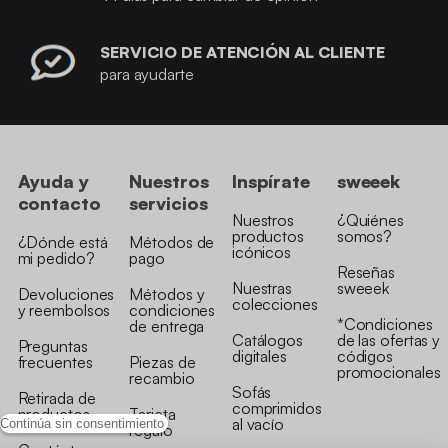
SERVICIO DE ATENCIÓN AL CLIENTE
para ayudarte
Ayuda y
Nuestros
Inspírate
sweeek
contacto
servicios
Nuestros
¿Quiénes
productos
somos?
¿Dónde está
Métodos de
icónicos
mi pedido?
pago
Reseñas
Nuestras
sweeek
Devoluciones
Métodos y
colecciones
y reembolsos
condiciones
*Condiciones
de entrega
Catálogos
de las ofertas y
Preguntas
digitales
códigos
frecuentes
Piezas de
promocionales
recambio
Sofás
Retirada de
comprimidos
productos
Tarjeta
al vacío
Continúa sin consentimiento
regalo