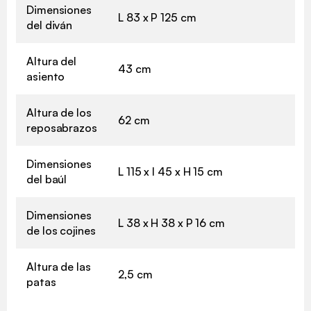
Dimensiones
L 83 x P 125 cm
del diván
Altura del
43 cm
asiento
Altura de los
62 cm
reposabrazos
Dimensiones
L 115 x l 45 x H 15 cm
del baúl
Dimensiones
L 38 x H 38 x P 16 cm
de los cojines
Altura de las
2,5 cm
patas