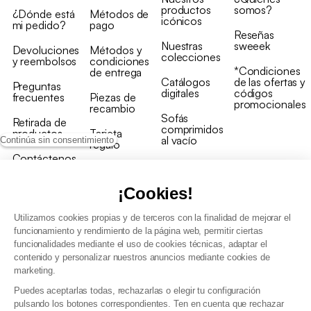
productos
somos?
¿Dónde está
Métodos de
icónicos
mi pedido?
pago
Reseñas
Nuestras
sweeek
Devoluciones
Métodos y
colecciones
y reembolsos
condiciones
*Condiciones
de entrega
Catálogos
de las ofertas y
Preguntas
digitales
códigos
frecuentes
Piezas de
promocionales
recambio
Sofás
Retirada de
comprimidos
productos
Tarjeta
al vacío
Continúa sin consentimiento
regalo
Contáctenos
Rebajas en
Programa
muebles
de fidelidad
¡Cookies!
Utilizamos cookies propias y de terceros con la finalidad de mejorar el
funcionamiento y rendimiento de la página web, permitir ciertas
funcionalidades mediante el uso de cookies técnicas, adaptar el
contenido y personalizar nuestros anuncios mediante cookies de
Condiciones generales de la venta
marketing.
Condiciones generales Programa de fidelidad
Puedes aceptarlas todas, rechazarlas o elegir tu configuración
Política de gestión de datos personales y cookies
pulsando los botones correspondientes. Ten en cuenta que rechazar
Condiciones generales de Venta Profesional