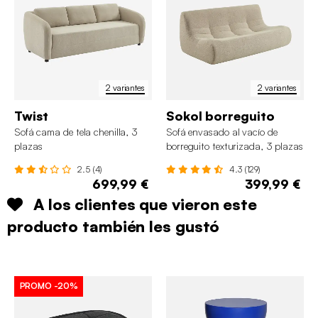
2 variantes
2 variantes
Twist
Sokol borreguito
Sofá cama de tela chenilla, 3
Sofá envasado al vacío de
plazas
borreguito texturizada, 3 plazas
2.5 (4)
4.3 (129)
699,99 €
399,99 €
A los clientes que vieron este
producto también les gustó
PROMO
-20%