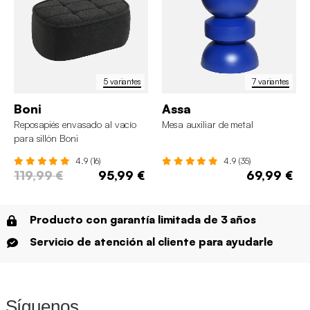
5 variantes
7 variantes
Boni
Assa
Reposapiés envasado al vacío
Mesa auxiliar de metal
para sillón Boni
4.9 (16)
4.9 (35)
119,99 €
95,99 €
69,99 €
Producto con garantía limitada de 3 años
Servicio de atención al cliente para ayudarle
Síguenos