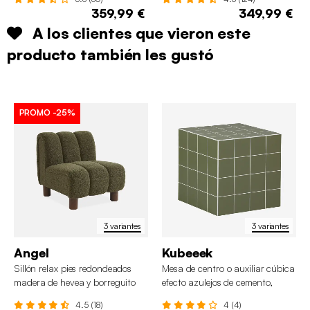
359,99 €
349,99 €
A los clientes que vieron este
producto también les gustó
PROMO
-25%
3 variantes
3 variantes
Angel
Kubeeek
Sillón relax pies redondeados
Mesa de centro o auxiliar cúbica
madera de hevea y borreguito
efecto azulejos de cemento,
40cm
4.5 (18)
4 (4)