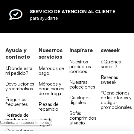
SERVICIO DE ATENCIÓN AL CLIENTE
para ayudarte
Ayuda y
Nuestros
Inspírate
sweeek
contacto
servicios
Nuestros
¿Quiénes
productos
somos?
¿Dónde está
Métodos de
icónicos
mi pedido?
pago
Reseñas
Nuestras
sweeek
Devoluciones
Métodos y
colecciones
y reembolsos
condiciones
*Condiciones
de entrega
Catálogos
de las ofertas y
Preguntas
digitales
códigos
frecuentes
Piezas de
promocionales
recambio
Sofás
Retirada de
comprimidos
productos
Tarjeta
al vacío
Continúa sin consentimiento
regalo
Contáctenos
Rebajas en