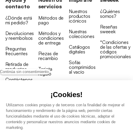
contacto
servicios
Nuestros
¿Quiénes
productos
somos?
¿Dónde está
Métodos de
icónicos
mi pedido?
pago
Reseñas
Nuestras
sweeek
Devoluciones
Métodos y
colecciones
y reembolsos
condiciones
*Condiciones
de entrega
Catálogos
de las ofertas y
Preguntas
digitales
códigos
frecuentes
Piezas de
promocionales
recambio
Sofás
Retirada de
comprimidos
productos
Tarjeta
al vacío
Continúa sin consentimiento
regalo
Contáctenos
Rebajas en
Programa
muebles
de fidelidad
¡Cookies!
Utilizamos cookies propias y de terceros con la finalidad de mejorar el
funcionamiento y rendimiento de la página web, permitir ciertas
funcionalidades mediante el uso de cookies técnicas, adaptar el
contenido y personalizar nuestros anuncios mediante cookies de
Condiciones generales de la venta
marketing.
Condiciones generales Programa de fidelidad