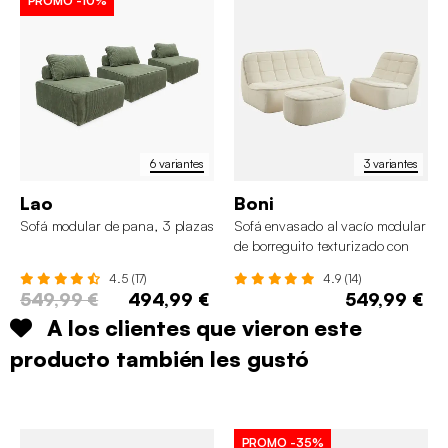
PROMO
-10%
6 variantes
3 variantes
Lao
Boni
Sofá modular de pana, 3 plazas
Sofá envasado al vacío modular
de borreguito texturizado con
reposapiés, 3 plazas
4.5 (17)
4.9 (14)
549,99 €
494,99 €
549,99 €
A los clientes que vieron este
producto también les gustó
PROMO
-35%