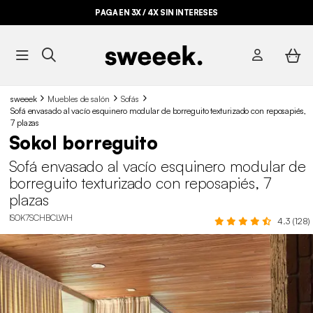
PAGA EN 3X / 4X SIN INTERESES
sweeek
Muebles de salón
Sofás
Sofá envasado al vacío esquinero modular de borreguito texturizado con reposapiés,
7 plazas
Sokol borreguito
Sofá envasado al vacío esquinero modular de
borreguito texturizado con reposapiés, 7
plazas
ISOK7SCHBCLWH
4.3 (128)