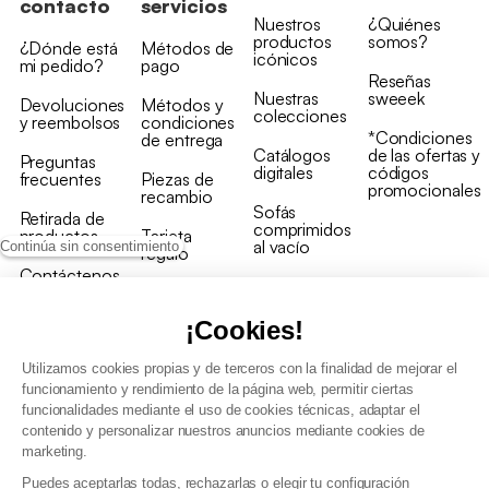
contacto
servicios
Nuestros
¿Quiénes
productos
somos?
¿Dónde está
Métodos de
icónicos
mi pedido?
pago
Reseñas
Nuestras
sweeek
Devoluciones
Métodos y
colecciones
y reembolsos
condiciones
*Condiciones
de entrega
Catálogos
de las ofertas y
Preguntas
digitales
códigos
frecuentes
Piezas de
promocionales
recambio
Sofás
Retirada de
comprimidos
productos
Tarjeta
al vacío
Continúa sin consentimiento
regalo
Contáctenos
Rebajas en
Programa
muebles
de fidelidad
¡Cookies!
Utilizamos cookies propias y de terceros con la finalidad de mejorar el
funcionamiento y rendimiento de la página web, permitir ciertas
funcionalidades mediante el uso de cookies técnicas, adaptar el
contenido y personalizar nuestros anuncios mediante cookies de
Condiciones generales de la venta
marketing.
Condiciones generales Programa de fidelidad
Puedes aceptarlas todas, rechazarlas o elegir tu configuración