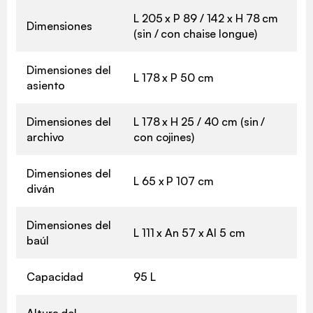
L 205 x P 89 / 142 x H 78 cm
Dimensiones
(sin / con chaise longue)
Dimensiones del
L 178 x P 50 cm
asiento
Dimensiones del
L 178 x H 25 / 40 cm (sin /
archivo
con cojines)
Dimensiones del
L 65 x P 107 cm
diván
Dimensiones del
L 111 x An 57 x Al 5 cm
baúl
Capacidad
95 L
Altura del