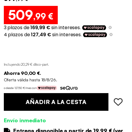
509
,99 €
Incluyendo 20,29 € d'éco-part
.
Ahorra 90,00 €.
Oferta válida hasta 18/8/26.
o desde 127,50 €/mes con
AÑADIR A LA CESTA
Envío inmediato
Entrega disponible a partir de
19.99 €
(
ver