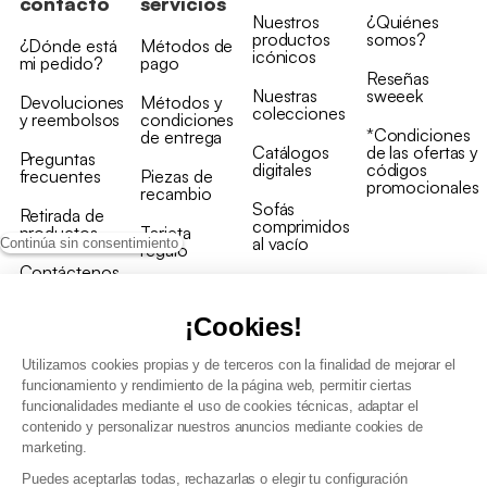
contacto
servicios
Nuestros
¿Quiénes
productos
somos?
¿Dónde está
Métodos de
icónicos
mi pedido?
pago
Reseñas
Nuestras
sweeek
Devoluciones
Métodos y
colecciones
y reembolsos
condiciones
*Condiciones
de entrega
Catálogos
de las ofertas y
Preguntas
digitales
códigos
frecuentes
Piezas de
promocionales
recambio
Sofás
Retirada de
comprimidos
productos
Tarjeta
al vacío
Continúa sin consentimiento
regalo
Contáctenos
Rebajas en
Programa
muebles
de fidelidad
¡Cookies!
Utilizamos cookies propias y de terceros con la finalidad de mejorar el
funcionamiento y rendimiento de la página web, permitir ciertas
funcionalidades mediante el uso de cookies técnicas, adaptar el
contenido y personalizar nuestros anuncios mediante cookies de
Condiciones generales de la venta
marketing.
Condiciones generales Programa de fidelidad
Puedes aceptarlas todas, rechazarlas o elegir tu configuración
Política de gestión de datos personales y cookies