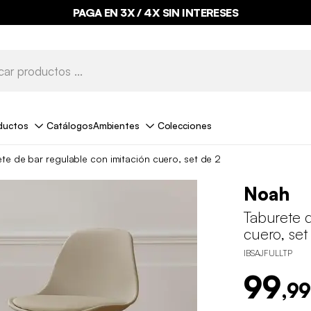
PAGA EN 3X / 4X SIN INTERESES
ductos
Catálogos
Ambientes
Colecciones
te de bar regulable con imitación cuero, set de 2
Noah
Taburete d
cuero, set
IBSAJFULLTP
99
,99