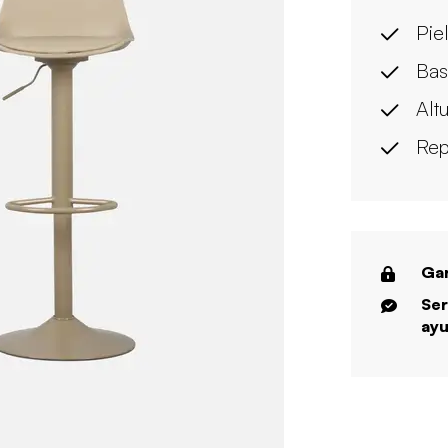
Pie
Bas
Alt
Rep
Gar
Ser
ayu