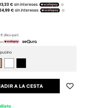
 € d'éco-part
.
con
pucino
ADIR A LA CESTA
diato