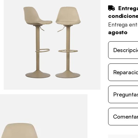
Entrega
condicion
Entrega en
agosto
Descripci
Reparacio
Preguntas
Comentari