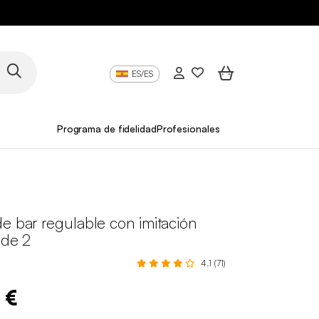
ES/ES
Programa de fidelidad
Profesionales
e bar regulable con imitación
 de 2
4.1 (71)
 €