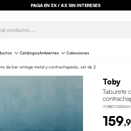
PAGA EN 3X / 4X SIN INTERESES
ductos
Catálogos
Ambientes
Colecciones
te de bar vintage metal y contrachapado, set de 2
Toby
Taburete d
contracha
ITOBBSTX2BGASH
159
,