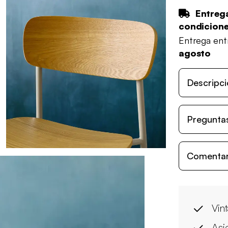
Entrega
condicion
Entrega en
agosto
Descripci
Preguntas
Comentari
Vin
Asi