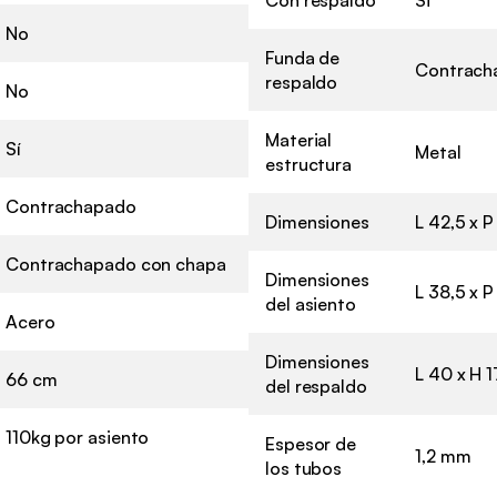
No
Funda de
Contrach
respaldo
No
Material
Sí
Metal
estructura
Contrachapado
Dimensiones
L 42,5 x 
Contrachapado con chapa
Dimensiones
L 38,5 x 
del asiento
Acero
Dimensiones
L 40 x H 
66 cm
del respaldo
110kg por asiento
Espesor de
1,2 mm
los tubos