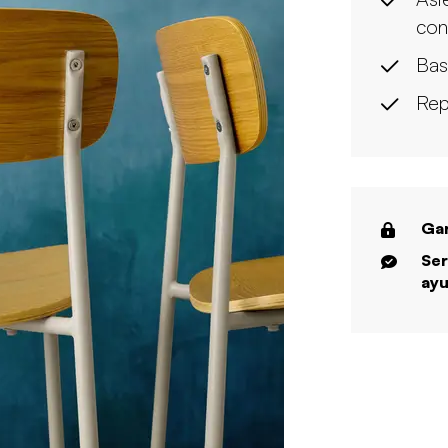
con
Bas
Rep
Gar
Ser
ayu