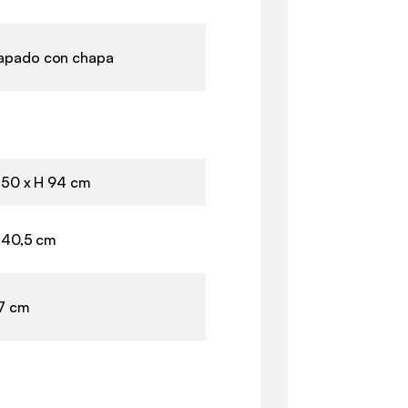
apado con chapa
P 50 x H 94 cm
P 40,5 cm
17 cm