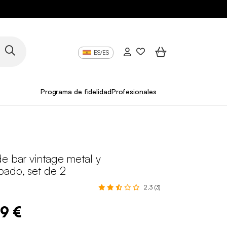
ES/ES
Programa de fidelidad
Profesionales
e bar vintage metal y
pado, set de 2
2.3 (3)
99 €