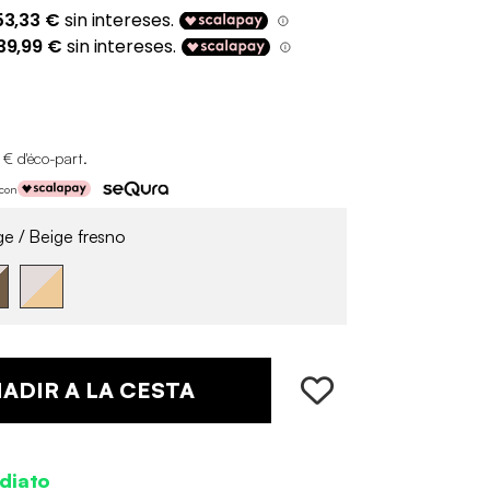
 € d'éco-part
.
 con
e / Beige fresno
ADIR A LA CESTA
diato