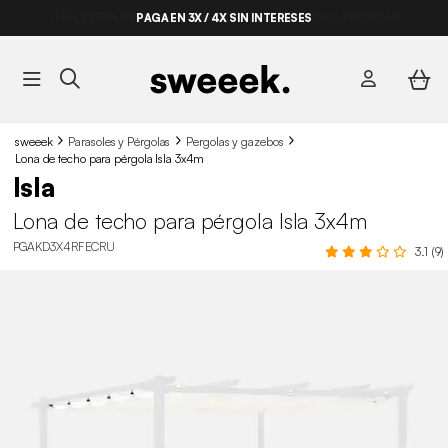
-10% EXTRA EN PERGOLAS BIOCLIMÁTICAS*
PAGA EN 3X / 4X SIN INTERESES
CÓDIGO:
PROMO10
sweeek
Parasoles y Pérgolas
Pergolas y gazebos
Lona de techo para pérgola Isla 3x4m
Isla
Lona de techo para pérgola Isla 3x4m
PGAKD3X4RFECRU
3.1 (9)