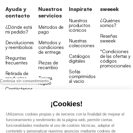
Ayuda y
Nuestros
Inspírate
sweeek
contacto
servicios
Nuestros
¿Quiénes
productos
somos?
¿Dónde está
Métodos de
icónicos
mi pedido?
pago
Reseñas
Nuestras
sweeek
Devoluciones
Métodos y
colecciones
y reembolsos
condiciones
*Condiciones
de entrega
Catálogos
de las ofertas y
Preguntas
digitales
códigos
frecuentes
Piezas de
promocionales
recambio
Sofás
Retirada de
comprimidos
productos
Tarjeta
al vacío
Continúa sin consentimiento
regalo
Contáctenos
Rebajas en
Programa
muebles
de fidelidad
¡Cookies!
Utilizamos cookies propias y de terceros con la finalidad de mejorar el
funcionamiento y rendimiento de la página web, permitir ciertas
funcionalidades mediante el uso de cookies técnicas, adaptar el
contenido y personalizar nuestros anuncios mediante cookies de