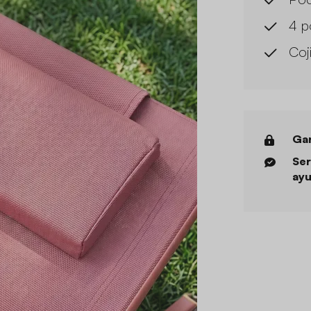
4 p
Coj
Gar
Ser
ayu