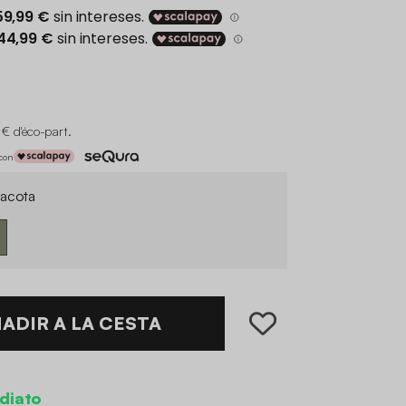
 € d'éco-part
.
 con
acota
ADIR A LA CESTA
diato