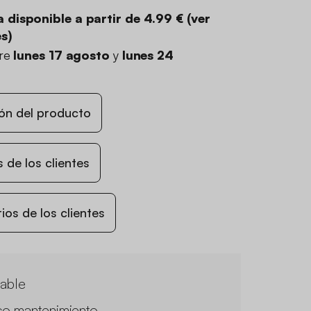
 disponible a partir de
4.99 €
(
ver
es
)
tre
lunes 17 agosto
y
lunes 24
ón del producto
 de los clientes
os de los clientes
lable
o mantenimiento