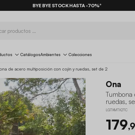
BYE BYE STOCK HASTA -70%*
ductos
Catálogos
Ambientes
Colecciones
na de acero multiposición con cojín y ruedas, set de 2
Ona
Tumbona d
ruedas, se
LGTXMTX2TC
179
,