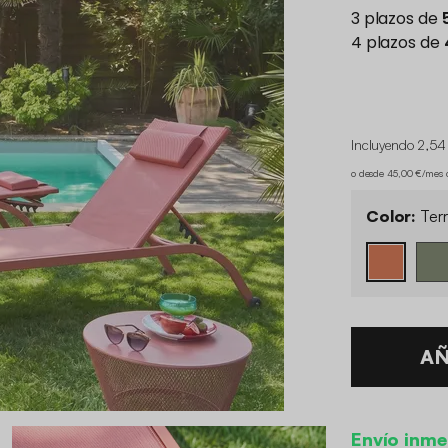
Incluyendo 2,54
o desde 45,00 €/mes
Color:
Terr
AÑ
Envío inme