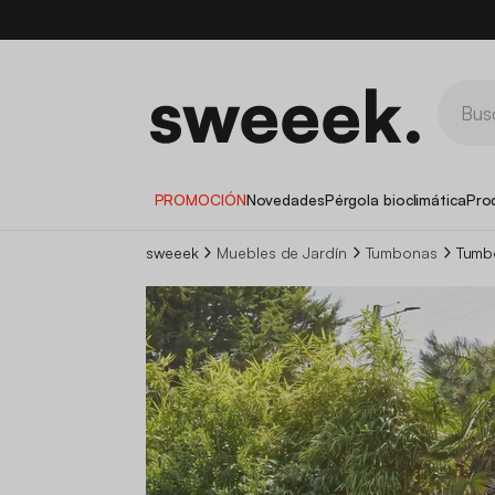
PROMOCIÓN
Novedades
Pérgola bioclimática
Pro
sweeek
Muebles de Jardín
Tumbonas
Tumbo