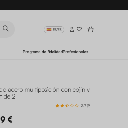
ES/ES
Programa de fidelidad
Profesionales
e acero multiposición con cojín y
t de 2
2.7 (9)
99 €