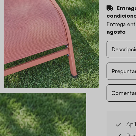
Entrega
condicion
Entrega en
agosto
Descripci
Preguntas
Comentari
Api
Poc