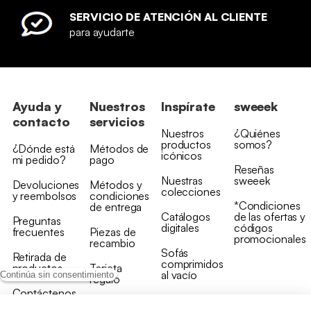
SERVICIO DE ATENCIÓN AL CLIENTE
para ayudarte
Ayuda y
Nuestros
Inspírate
sweeek
contacto
servicios
Nuestros
¿Quiénes
productos
somos?
¿Dónde está
Métodos de
icónicos
mi pedido?
pago
Reseñas
Nuestras
sweeek
Devoluciones
Métodos y
colecciones
y reembolsos
condiciones
*Condiciones
de entrega
Catálogos
de las ofertas y
Preguntas
digitales
códigos
frecuentes
Piezas de
promocionales
recambio
Sofás
Retirada de
comprimidos
productos
Tarjeta
al vacío
Continúa sin consentimiento
regalo
Contáctenos
Rebajas en
Programa