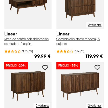
2 variantes
Linear
Linear
Mesa de centro con decoración
Cómoda con efecto madera, 3
de madera, 1 cajón
cajones
2.7 (35)
3.6 (61)
99,99 €
119,99 €
PROMO
-20%
PROMO
-35%
2 variantes
2 variantes