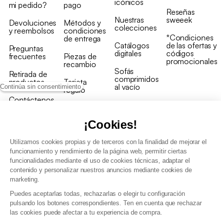
icónicos
mi pedido?
pago
Reseñas
Nuestras
sweeek
Devoluciones
Métodos y
colecciones
y reembolsos
condiciones
*Condiciones
de entrega
Catálogos
de las ofertas y
Preguntas
digitales
códigos
frecuentes
Piezas de
promocionales
recambio
Sofás
Retirada de
comprimidos
productos
Tarjeta
al vacío
Continúa sin consentimiento
regalo
Contáctenos
Rebajas en
Programa
muebles
de fidelidad
¡Cookies!
Utilizamos cookies propias y de terceros con la finalidad de mejorar el
funcionamiento y rendimiento de la página web, permitir ciertas
funcionalidades mediante el uso de cookies técnicas, adaptar el
contenido y personalizar nuestros anuncios mediante cookies de
Condiciones generales de la venta
marketing.
Condiciones generales Programa de fidelidad
Puedes aceptarlas todas, rechazarlas o elegir tu configuración
Política de gestión de datos personales y cookies
pulsando los botones correspondientes. Ten en cuenta que rechazar
Condiciones generales de Venta Profesional
las cookies puede afectar a tu experiencia de compra.
Declaración de accesibilidad