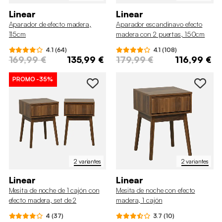
Linear
Linear
Aparador de efecto madera,
Aparador escandinavo efecto
115cm
madera con 2 puertas, 150cm
4.1 (64)
4.1 (108)
169,99 €
135,99 €
179,99 €
116,99 €
PROMO
-35%
2 variantes
2 variantes
Linear
Linear
Mesita de noche de 1 cajón con
Mesita de noche con efecto
efecto madera, set de 2
madera, 1 cajón
4 (37)
3.7 (10)