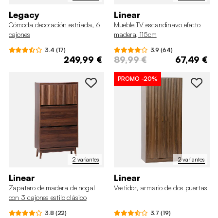
Legacy
Linear
Cómoda decoración estriada, 6
Mueble TV escandinavo efecto
cajones
madera, 115cm
3.4 (17)
3.9 (64)
249,99 €
89,99 €
67,49 €
PROMO
-20%
2 variantes
2 variantes
Linear
Linear
Zapatero de madera de nogal
Vestidor, armario de dos puertas
con 3 cajones estilo clásico
3.8 (22)
3.7 (19)