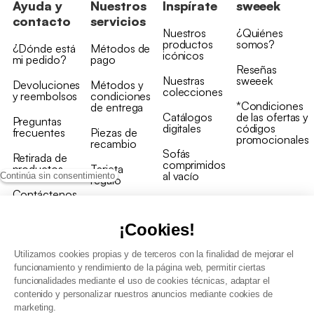
Ayuda y
Nuestros
Inspírate
sweeek
contacto
servicios
Nuestros
¿Quiénes
productos
somos?
¿Dónde está
Métodos de
icónicos
mi pedido?
pago
Reseñas
Nuestras
sweeek
Devoluciones
Métodos y
colecciones
y reembolsos
condiciones
*Condiciones
de entrega
Catálogos
de las ofertas y
Preguntas
digitales
códigos
frecuentes
Piezas de
promocionales
recambio
Sofás
Retirada de
comprimidos
productos
Tarjeta
al vacío
Continúa sin consentimiento
regalo
Contáctenos
Rebajas en
Programa
muebles
de fidelidad
¡Cookies!
Utilizamos cookies propias y de terceros con la finalidad de mejorar el
funcionamiento y rendimiento de la página web, permitir ciertas
funcionalidades mediante el uso de cookies técnicas, adaptar el
contenido y personalizar nuestros anuncios mediante cookies de
Condiciones generales de la venta
marketing.