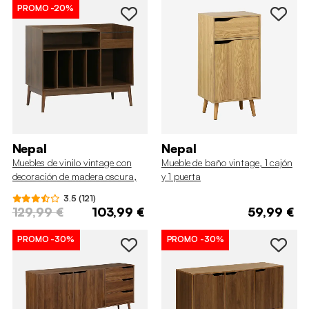
PROMO
-20%
Nepal
Nepal
Muebles de vinilo vintage con
Mueble de baño vintage, 1 cajón
decoración de madera oscura,
y 1 puerta
100cm
3.5 (121)
129,99 €
103,99 €
59,99 €
PROMO
-30%
PROMO
-30%