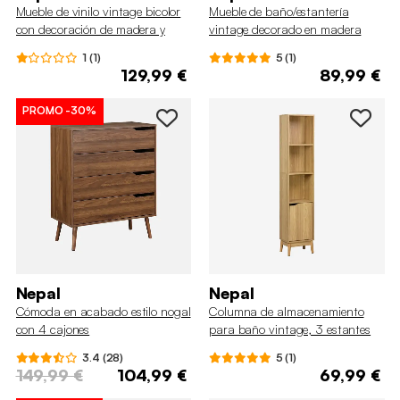
Mueble de vinilo vintage bicolor
Mueble de baño/estantería
con decoración de madera y
vintage decorado en madera
fondo colorido 100cm
1 (1)
5 (1)
129,99 €
89,99 €
PROMO
-30%
Nepal
Nepal
Cómoda en acabado estilo nogal
Columna de almacenamiento
con 4 cajones
para baño vintage, 3 estantes
3.4 (28)
5 (1)
149,99 €
104,99 €
69,99 €