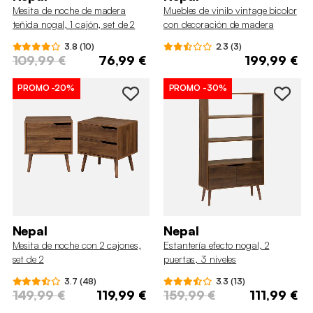
Mesita de noche de madera
Muebles de vinilo vintage bicolor
teñida nogal, 1 cajón, set de 2
con decoración de madera
oscura, 130cm
3.8 (10)
2.3 (3)
109,99 €
76,99 €
199,99 €
PROMO
-20%
PROMO
-30%
Nepal
Nepal
Mesita de noche con 2 cajones,
Estantería efecto nogal, 2
set de 2
puertas, 3 niveles
3.7 (48)
3.3 (13)
149,99 €
119,99 €
159,99 €
111,99 €