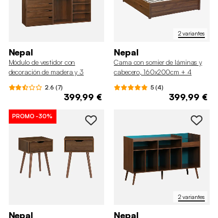
2 variantes
Nepal
Nepal
Módulo de vestidor con
Cama con somier de láminas y
decoración de madera y 3
cabecero, 160x200cm + 4
estantes
cajones decorativos de madera
2.6 (7)
5 (4)
399,99 €
399,99 €
PROMO
-30%
2 variantes
Nepal
Nepal