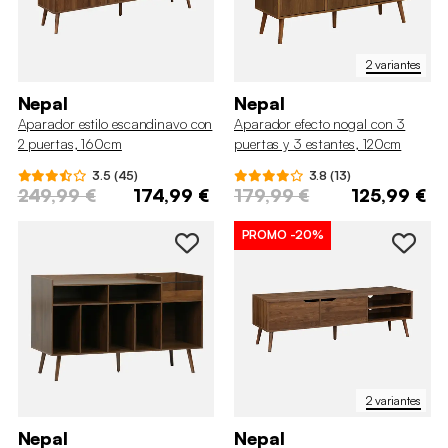
2 variantes
Nepal
Nepal
Aparador estilo escandinavo con
Aparador efecto nogal con 3
2 puertas, 160cm
puertas y 3 estantes, 120cm
3.5 (45)
3.8 (13)
249,99 €
174,99 €
179,99 €
125,99 €
PROMO
-20%
2 variantes
Nepal
Nepal