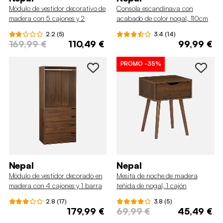
Módulo de vestidor decorativo de
Consola escandinava con
madera con 5 cajones y 2
acabado de color nogal, 110cm
estantes
2.2 (5)
3.4 (14)
169,99 €
110,49 €
99,99 €
PROMO
-35%
Nepal
Nepal
Módulo de vestidor decorado en
Mesita de noche de madera
madera con 4 cajones y 1 barra
teñida de nogal, 1 cajón
para colgar
2.8 (17)
3.8 (5)
179,99 €
69,99 €
45,49 €