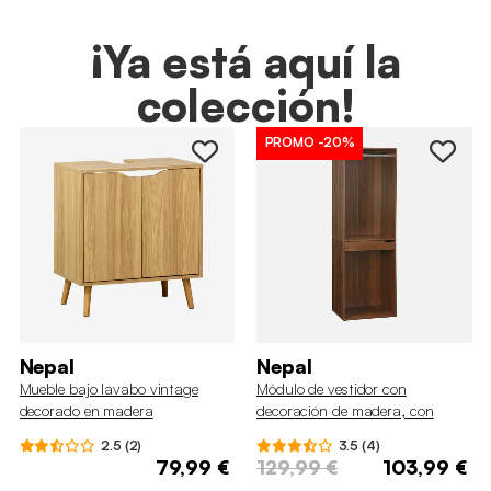
¡Ya está aquí la
colección!
PROMO
-20%
Nepal
Nepal
Mueble bajo lavabo vintage
Módulo de vestidor con
decorado en madera
decoración de madera, con
barra para colgar y porta-
2.5 (2)
3.5 (4)
pantalones
79,99 €
129,99 €
103,99 €