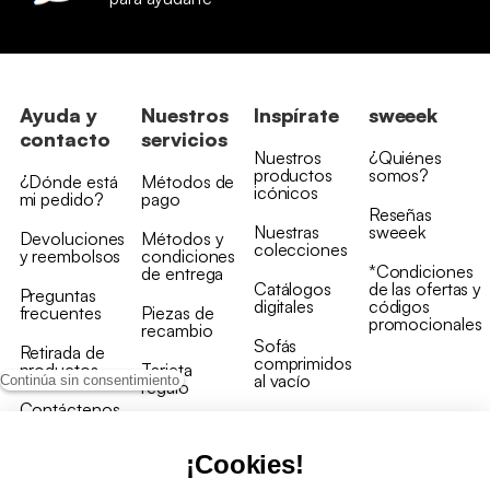
Ayuda y
Nuestros
Inspírate
sweeek
contacto
servicios
Nuestros
¿Quiénes
productos
somos?
¿Dónde está
Métodos de
icónicos
mi pedido?
pago
Reseñas
Nuestras
sweeek
Devoluciones
Métodos y
colecciones
y reembolsos
condiciones
*Condiciones
de entrega
Catálogos
de las ofertas y
Preguntas
digitales
códigos
frecuentes
Piezas de
promocionales
recambio
Sofás
Retirada de
comprimidos
productos
Tarjeta
al vacío
Continúa sin consentimiento
regalo
Contáctenos
Rebajas en
Programa
muebles
de fidelidad
¡Cookies!