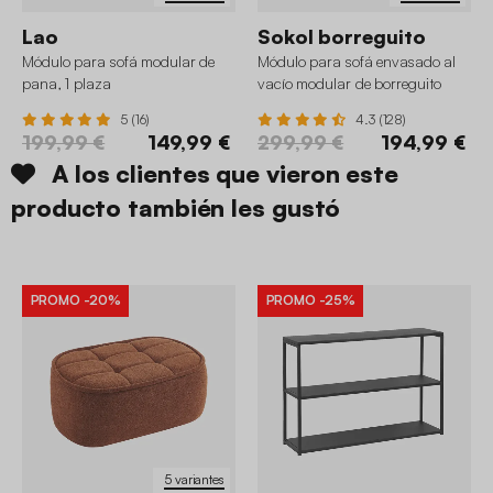
Lao
Sokol borreguito
Módulo para sofá modular de
Módulo para sofá envasado al
pana, 1 plaza
vacío modular de borreguito
texturizado
5 (16)
4.3 (128)
199,99 €
149,99 €
299,99 €
194,99 €
A los clientes que vieron este
producto también les gustó
PROMO
-20%
PROMO
-25%
5 variantes