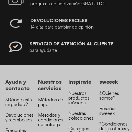
programa de fidelización GRATUITO
DEVOLUCIONES FÁCILES
14 días para cambiar de opinión
SERVICIO DE ATENCIÓN AL CLIENTE
para ayudarte
Ayuda y
Nuestros
Inspírate
sweeek
contacto
servicios
Nuestros
¿Quiénes
productos
somos?
¿Dónde está
Métodos de
icónicos
mi pedido?
pago
Reseñas
Nuestras
sweeek
Devoluciones
Métodos y
colecciones
y reembolsos
condiciones
*Condiciones
de entrega
Catálogos
de las ofertas y
Preguntas