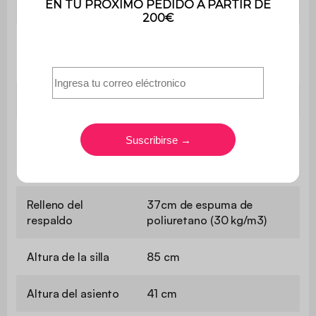
Revestimiento del asiento
Poliéster
Densidad de tela
500 g/m²
Revestimiento
PU
Densidad de la
39 cm de espuma de
espuma del
poliuretano (30 kg/m3)
asiento
Relleno del
37cm de espuma de
respaldo
poliuretano (30 kg/m3)
Altura de la silla
85 cm
Altura del asiento
41 cm