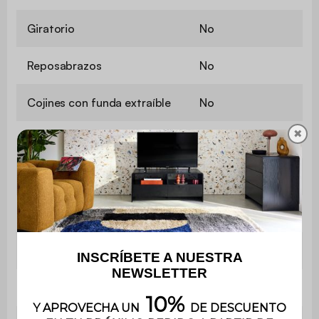
Giratorio
No
Reposabrazos
No
Cojines con funda extraíble
No
✖
Contiene madera
No
Material
Borreguito
Material estructura
Espuma
Funda de respaldo
Poliéster
Material cojines
Borreguito