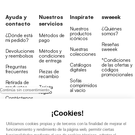
Ayuda y
Nuestros
Inspírate
sweeek
contacto
servicios
Nuestros
¿Quiénes
productos
somos?
¿Dónde está
Métodos de
icónicos
mi pedido?
pago
Reseñas
Nuestras
sweeek
Devoluciones
Métodos y
colecciones
y reembolsos
condiciones
*Condiciones
de entrega
Catálogos
de las ofertas y
Preguntas
digitales
códigos
frecuentes
Piezas de
promocionales
recambio
Sofás
Retirada de
comprimidos
productos
Tarjeta
al vacío
Continúa sin consentimiento
regalo
Contáctenos
Rebajas en
Programa
muebles
de fidelidad
¡Cookies!
Utilizamos cookies propias y de terceros con la finalidad de mejorar el
funcionamiento y rendimiento de la página web, permitir ciertas