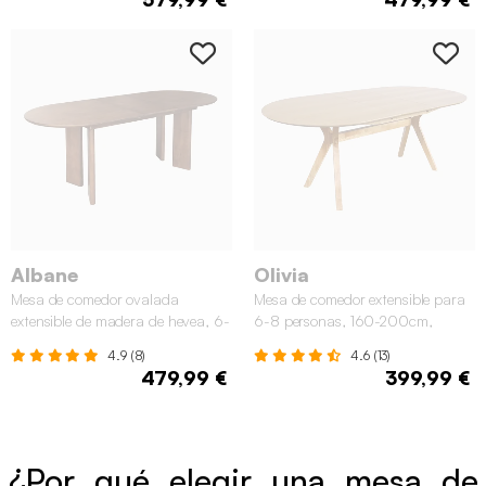
Albane
Olivia
Mesa de comedor ovalada
Mesa de comedor extensible para
extensible de madera de hevea, 6-
6-8 personas, 160-200cm,
8 plazas, Nogal
Natural
4.9 (8)
4.6 (13)
479,99 €
399,99 €
¿Por qué elegir una mesa de