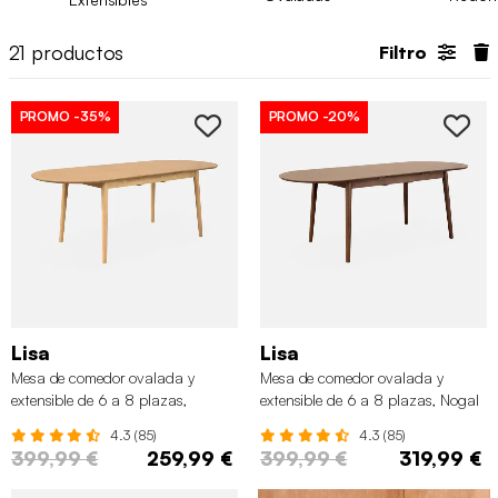
extensibles
para que veas cuál es la mejor para ti.
21
productos
Filtro
PROMO
-35%
PROMO
-20%
Lisa
Lisa
Mesa de comedor ovalada y
Mesa de comedor ovalada y
extensible de 6 a 8 plazas,
extensible de 6 a 8 plazas, Nogal
Natural
4.3 (85)
4.3 (85)
399,99 €
259,99 €
399,99 €
319,99 €