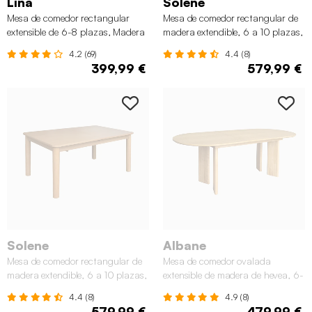
Lina
Solene
Mesa de comedor rectangular
Mesa de comedor rectangular de
extensible de 6-8 plazas, Madera
madera extendible, 6 a 10 plazas,
de nogal
Nogal
4.2 (69)
4.4 (8)
399,99 €
579,99 €
Solene
Albane
Mesa de comedor rectangular de
Mesa de comedor ovalada
madera extendible, 6 a 10 plazas,
extensible de madera de hevea, 6-
Natural
8 plazas, Natural
4.4 (8)
4.9 (8)
579,99 €
479,99 €