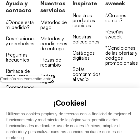
Ayuda y
Nuestros
Inspírate
sweeek
contacto
servicios
Nuestros
¿Quiénes
productos
somos?
¿Dónde está
Métodos de
icónicos
mi pedido?
pago
Reseñas
Nuestras
sweeek
Devoluciones
Métodos y
colecciones
y reembolsos
condiciones
*Condiciones
de entrega
Catálogos
de las ofertas y
Preguntas
digitales
códigos
frecuentes
Piezas de
promocionales
recambio
Sofás
Retirada de
comprimidos
productos
Tarjeta
al vacío
Continúa sin consentimiento
regalo
Contáctenos
Rebajas en
Programa
muebles
de fidelidad
¡Cookies!
Utilizamos cookies propias y de terceros con la finalidad de mejorar el
funcionamiento y rendimiento de la página web, permitir ciertas
funcionalidades mediante el uso de cookies técnicas, adaptar el
contenido y personalizar nuestros anuncios mediante cookies de
Condiciones generales de la venta
marketing.