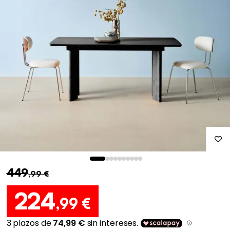
449
,99 €
224
,99 €