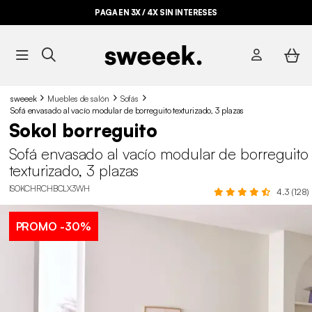
PAGA EN 3X / 4X SIN INTERESES
sweeek
Muebles de salón
Sofás
Sofá envasado al vacío modular de borreguito texturizado, 3 plazas
Sokol borreguito
Sofá envasado al vacío modular de borreguito
texturizado, 3 plazas
ISOKCHRCHBCLX3WH
4.3 (128)
PROMO
-30%