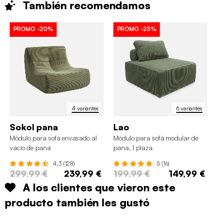
También
recomendamos
PROMO
-20%
PROMO
-25%
4 variantes
6 variantes
Sokol pana
Lao
Módulo para sofá envasado al
Módulo para sofá modular de
vacío de pana
pana, 1 plaza
4.3 (128)
5 (16)
299,99 €
239,99 €
199,99 €
149,99 €
A los clientes que vieron este
producto también les gustó