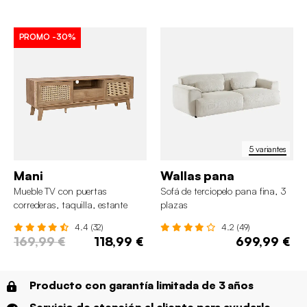
PROMO
-30%
5 variantes
Mani
Wallas pana
Mueble TV con puertas
Sofá de terciopelo pana fina, 3
correderas, taquilla, estante
plazas
efecto madera y caña 150cm
4.4 (32)
4.2 (49)
169,99 €
118,99 €
699,99 €
Producto con garantía limitada de 3 años