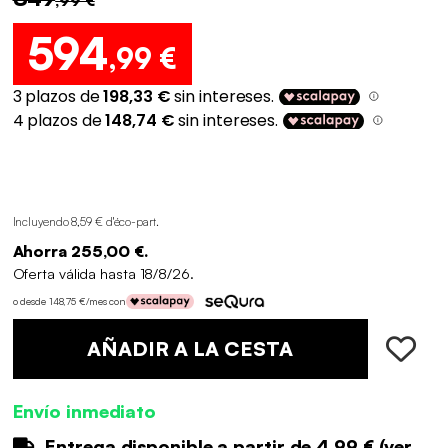
594
,99 €
Incluyendo 8,59 € d'éco-part
.
Ahorra 255,00 €.
Oferta válida hasta 18/8/26.
o desde 148,75 €/mes con
AÑADIR A LA CESTA
Envío inmediato
Entrega disponible a partir de
4.99 €
(
ver