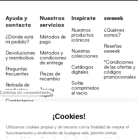
Ayuda y
Nuestros
Inspírate
sweeek
contacto
servicios
Nuestros
¿Quiénes
productos
somos?
¿Dónde está
Métodos de
icónicos
mi pedido?
pago
Reseñas
Nuestras
sweeek
Devoluciones
Métodos y
colecciones
y reembolsos
condiciones
*Condiciones
de entrega
Catálogos
de las ofertas y
Preguntas
digitales
códigos
frecuentes
Piezas de
promocionales
recambio
Sofás
Retirada de
comprimidos
productos
Tarjeta
al vacío
Continúa sin consentimiento
regalo
Contáctenos
Rebajas en
Programa
muebles
de fidelidad
¡Cookies!
Utilizamos cookies propias y de terceros con la finalidad de mejorar el
funcionamiento y rendimiento de la página web, permitir ciertas