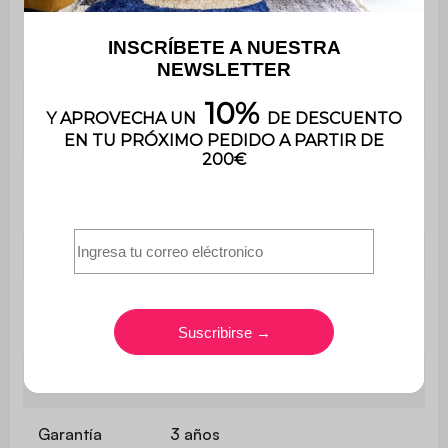
Relleno de
cojines
Fibra de poliéster
pequeños
Profundidad
66 cm
del asiento
Comodidad
Flexible
del asiento
Convertible
No
Peso máximo
110kg por asiento
soportado
Uso
Uso doméstico solamente
Garantía
3 años