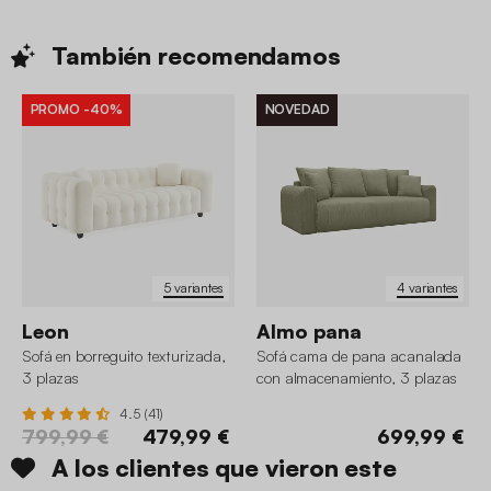
También
recomendamos
PROMO
-40%
NOVEDAD
5 variantes
4 variantes
Leon
Almo pana
Sofá en borreguito texturizada,
Sofá cama de pana acanalada
3 plazas
con almacenamiento, 3 plazas
4.5 (41)
799,99 €
479,99 €
699,99 €
A los clientes que vieron este