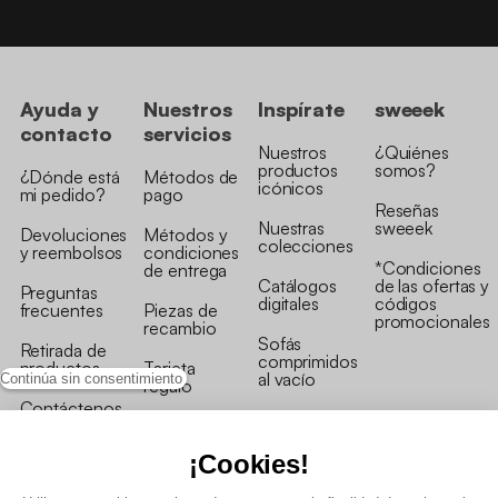
Ayuda y
Nuestros
Inspírate
sweeek
contacto
servicios
Nuestros
¿Quiénes
productos
somos?
¿Dónde está
Métodos de
icónicos
mi pedido?
pago
Reseñas
Nuestras
sweeek
Devoluciones
Métodos y
colecciones
y reembolsos
condiciones
*Condiciones
de entrega
Catálogos
de las ofertas y
Preguntas
digitales
códigos
frecuentes
Piezas de
promocionales
recambio
Sofás
Retirada de
comprimidos
productos
Tarjeta
al vacío
Continúa sin consentimiento
regalo
Contáctenos
Rebajas en
Programa
muebles
de fidelidad
¡Cookies!