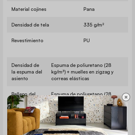
Material cojines
Pana
Densidad de tela
335 g/m²
Revestimiento
PU
Densidad de
Espuma de poliuretano (28
la espuma del
kg/m³) + muelles en zigzag y
asiento
correas elásticas
Relleno del
Espuma de poliuretano (28
✖
respaldo
kg/m3)
Forro de
Espuma de poliuretano
reposabrazos
(densidad: 22 kg/m3)