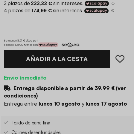
Incluyendo 8,31 € d'éco-part
.
o desde 175,00 €/mes con
AÑADIR A LA CESTA
Envío inmediato
Entrega disponible a partir de
39.99 €
(
ver
condiciones
)
Entrega entre
lunes 10 agosto
y
lunes 17 agosto
Tejido de pana fina
Cojines desenfundables