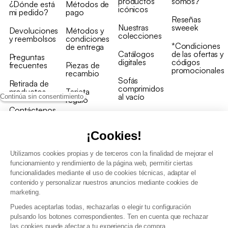
productos
somos?
¿Dónde está
Métodos de
icónicos
mi pedido?
pago
Reseñas
Nuestras
sweeek
Devoluciones
Métodos y
colecciones
y reembolsos
condiciones
*Condiciones
de entrega
Catálogos
de las ofertas y
Preguntas
digitales
códigos
frecuentes
Piezas de
promocionales
recambio
Sofás
Retirada de
comprimidos
productos
Tarjeta
al vacío
Continúa sin consentimiento
regalo
Contáctenos
Rebajas en
Programa
muebles
de fidelidad
¡Cookies!
Utilizamos cookies propias y de terceros con la finalidad de mejorar el
funcionamiento y rendimiento de la página web, permitir ciertas
funcionalidades mediante el uso de cookies técnicas, adaptar el
contenido y personalizar nuestros anuncios mediante cookies de
Condiciones generales de la venta
marketing.
Condiciones generales Programa de fidelidad
Puedes aceptarlas todas, rechazarlas o elegir tu configuración
Política de gestión de datos personales y cookies
pulsando los botones correspondientes. Ten en cuenta que rechazar
Condiciones generales de Venta Profesional
las cookies puede afectar a tu experiencia de compra.