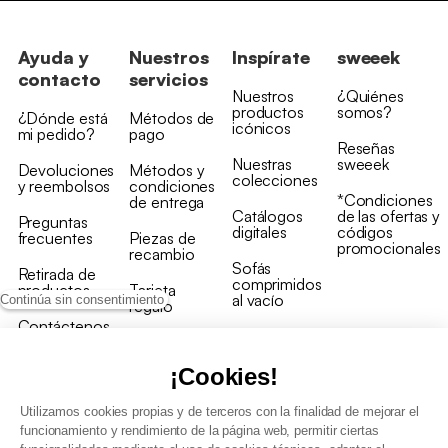
Ayuda y
Nuestros
Inspírate
sweeek
contacto
servicios
Nuestros
¿Quiénes
productos
somos?
¿Dónde está
Métodos de
icónicos
mi pedido?
pago
Reseñas
Nuestras
sweeek
Devoluciones
Métodos y
colecciones
y reembolsos
condiciones
*Condiciones
de entrega
Catálogos
de las ofertas y
Preguntas
digitales
códigos
frecuentes
Piezas de
promocionales
recambio
Sofás
Retirada de
comprimidos
productos
Tarjeta
al vacío
Continúa sin consentimiento
regalo
Contáctenos
Rebajas en
Programa
muebles
de fidelidad
¡Cookies!
Utilizamos cookies propias y de terceros con la finalidad de mejorar el
funcionamiento y rendimiento de la página web, permitir ciertas