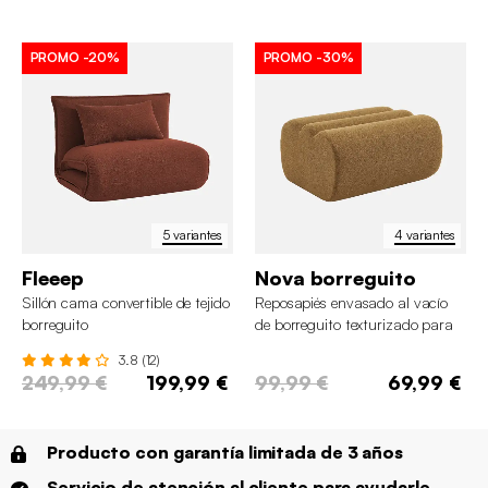
PROMO
-20%
PROMO
-30%
5 variantes
4 variantes
Fleeep
Nova borreguito
Sillón cama convertible de tejido
Reposapiés envasado al vacío
borreguito
de borreguito texturizado para
sofá Nova
3.8 (12)
249,99 €
199,99 €
99,99 €
69,99 €
Producto con garantía limitada de 3 años
Servicio de atención al cliente para ayudarle