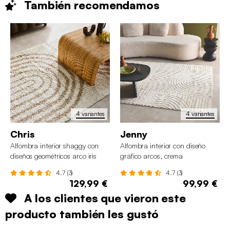
También
recomendamos
4 variantes
4 variantes
Chris
Jenny
Alfombra interior shaggy con
Alfombra interior con diseño
diseños geométricos arco iris
gráfico arcos, crema
beige
4.7 (3)
4.7 (3)
129,99 €
99,99 €
A los clientes que vieron este
producto también les gustó