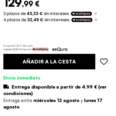
129
,99 €
Incluyendo 1,83 € d'éco-part
.
o desde 32,50 €/mes con
AÑADIR A LA CESTA
Envío inmediato
Entrega disponible a partir de
4.99 €
(
ver
condiciones
)
Entrega entre
miércoles 12 agosto
y
lunes 17
agosto