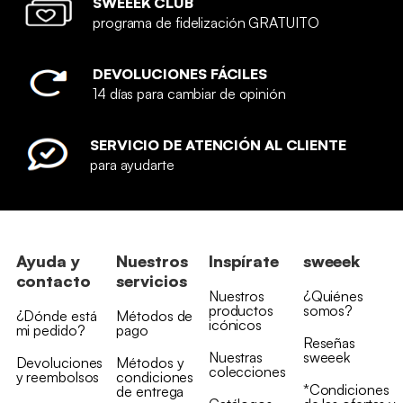
SWEEEK CLUB
programa de fidelización GRATUITO
DEVOLUCIONES FÁCILES
14 días para cambiar de opinión
SERVICIO DE ATENCIÓN AL CLIENTE
para ayudarte
Ayuda y
Nuestros
Inspírate
sweeek
contacto
servicios
Nuestros
¿Quiénes
productos
somos?
¿Dónde está
Métodos de
icónicos
mi pedido?
pago
Reseñas
Nuestras
sweeek
Devoluciones
Métodos y
colecciones
y reembolsos
condiciones
*Condiciones
de entrega