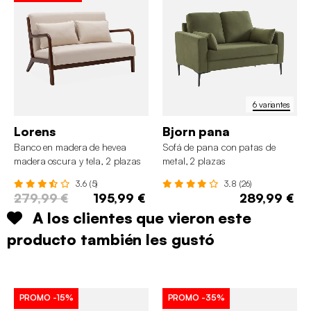
6 variantes
Lorens
Bjorn pana
Banco en madera de hevea
Sofá de pana con patas de
madera oscura y tela, 2 plazas
metal, 2 plazas
3.6 (5)
3.8 (26)
279,99 €
195,99 €
289,99 €
A los clientes que vieron este
producto también les gustó
PROMO
-15%
PROMO
-35%