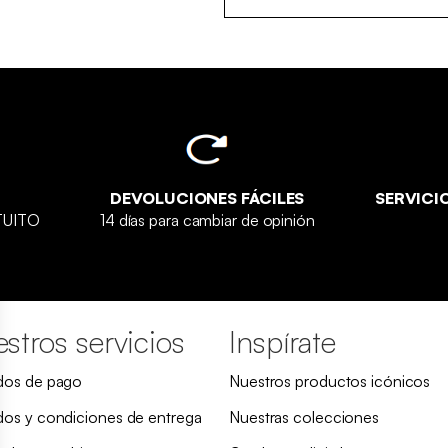
DEVOLUCIONES FÁCILES
SERVICI
ATUITO
14 días para cambiar de opinión
stros servicios
Inspírate
os de pago
Nuestros productos icónicos
os y condiciones de entrega
Nuestras colecciones