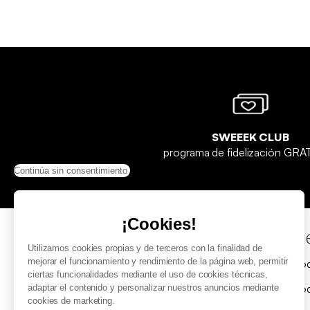
SWEEEK CLUB
programa de fidelización GR
Continúa sin consentimiento
¡Cookies!
Ayuda y contacto
Nue
Utilizamos cookies propias y de terceros con la finalidad de
mejorar el funcionamiento y rendimiento de la página web, permitir
¿Dónde está mi pedido?
Métod
ciertas funcionalidades mediante el uso de cookies técnicas,
Devoluciones y reembolsos
Métod
adaptar el contenido y personalizar nuestros anuncios mediante
cookies de marketing.