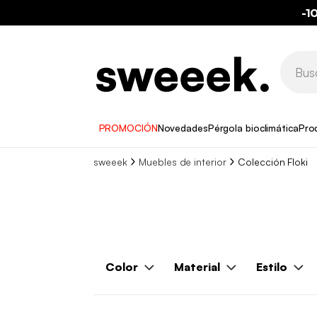
-1
PROMOCIÓN
Novedades
Pérgola bioclimática
Pro
sweeek
Muebles de interior
Colección Floki
Color
Material
Estilo