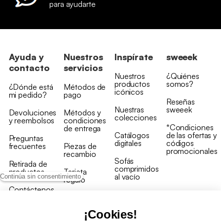
para ayudarte
Ayuda y
Nuestros
Inspírate
sweeek
contacto
servicios
Nuestros
¿Quiénes
productos
somos?
¿Dónde está
Métodos de
icónicos
mi pedido?
pago
Reseñas
Nuestras
sweeek
Devoluciones
Métodos y
colecciones
y reembolsos
condiciones
*Condiciones
de entrega
Catálogos
de las ofertas y
Preguntas
digitales
códigos
frecuentes
Piezas de
promocionales
recambio
Sofás
Retirada de
comprimidos
productos
Tarjeta
al vacío
Continúa sin consentimiento
regalo
Contáctenos
Rebajas en
Programa
muebles
de fidelidad
¡Cookies!