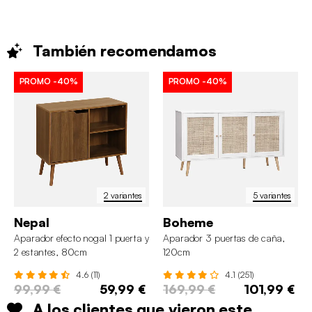
También
recomendamos
PROMO
-40%
PROMO
-40%
2 variantes
5 variantes
Nepal
Boheme
Aparador efecto nogal 1 puerta y
Aparador 3 puertas de caña,
2 estantes, 80cm
120cm
4.6 (11)
4.1 (251)
99,99 €
59,99 €
169,99 €
101,99 €
A los clientes que vieron este