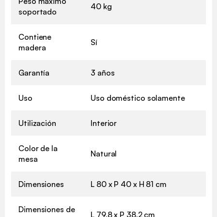
Peso máximo
40 kg
soportado
Contiene
Sí
madera
Garantía
3 años
Uso
Uso doméstico solamente
Utilización
Interior
Color de la
Natural
mesa
Dimensiones
L 80 x P 40 x H 81 cm
Dimensiones de
L 79,8 x P 38,2 cm