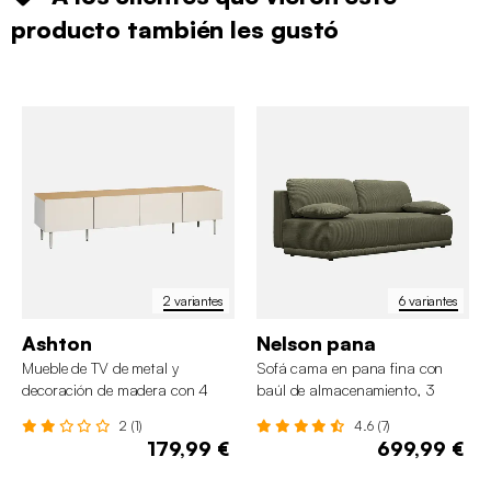
producto también les gustó
2 variantes
6 variantes
Ashton
Nelson pana
Mueble de TV de metal y
Sofá cama en pana fina con
decoración de madera con 4
baúl de almacenamiento, 3
puertas, 180 cm
plazas
2 (1)
4.6 (7)
179,99 €
699,99 €