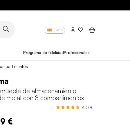
ES/ES
Programa de fidelidad
Profesionales
 compartimentos
ma
 mueble de almacenamiento
 de metal con 8 compartimentos
4.6 (7)
99 €