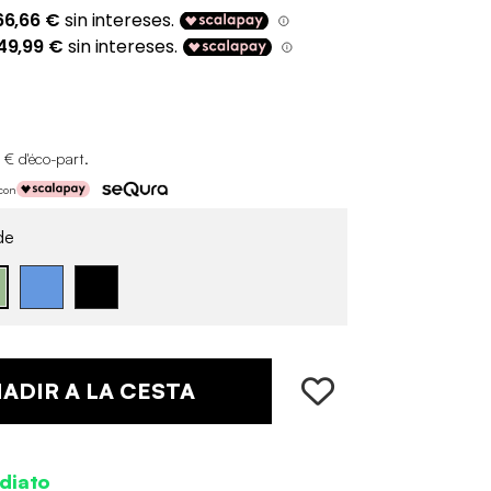
 € d'éco-part
.
 con
de
ADIR A LA CESTA
diato