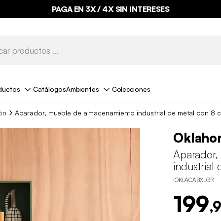
PAGA EN 3X / 4X SIN INTERESES
ductos
Catálogos
Ambientes
Colecciones
ón
Aparador, mueble de almacenamiento industrial de metal con 8
Oklaho
Aparador,
industrial
IOKLACABXLGR
199
,