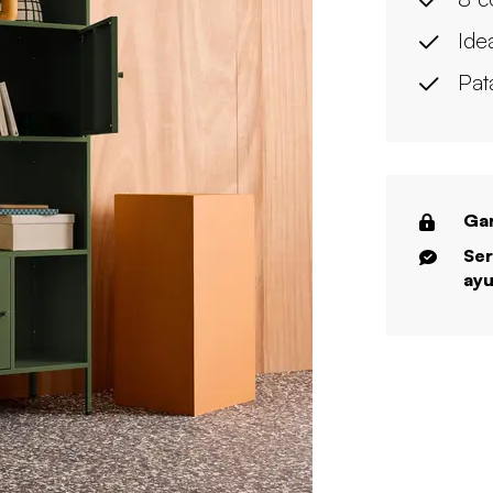
Ide
Pat
Gar
Ser
ayu