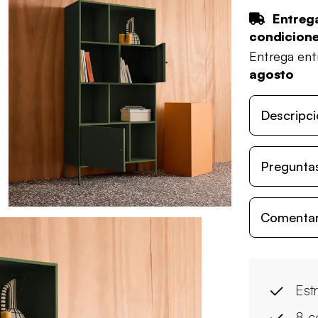
Entrega
condicion
Entrega en
agosto
Descripci
Preguntas
Comentari
Est
8 c