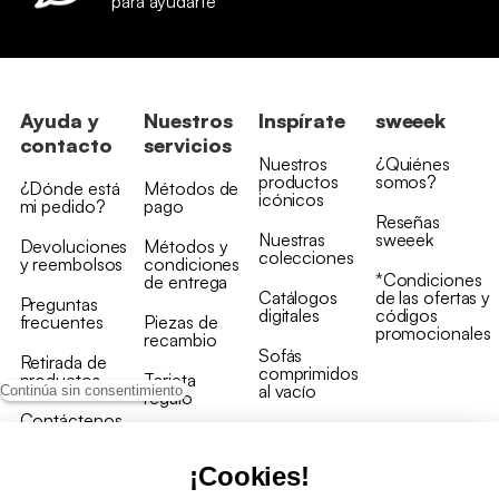
para ayudarte
Ayuda y
Nuestros
Inspírate
sweeek
contacto
servicios
Nuestros
¿Quiénes
productos
somos?
¿Dónde está
Métodos de
icónicos
mi pedido?
pago
Reseñas
Nuestras
sweeek
Devoluciones
Métodos y
colecciones
y reembolsos
condiciones
*Condiciones
de entrega
Catálogos
de las ofertas y
Preguntas
digitales
códigos
frecuentes
Piezas de
promocionales
recambio
Sofás
Retirada de
comprimidos
productos
Tarjeta
al vacío
Continúa sin consentimiento
regalo
Contáctenos
Rebajas en
Programa
muebles
de fidelidad
¡Cookies!