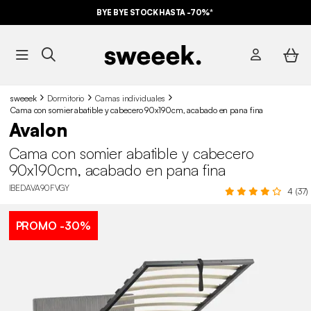
BYE BYE STOCK HASTA -70%*
sweeek
Dormitorio
Camas individuales
Cama con somier abatible y cabecero 90x190cm, acabado en pana fina
Avalon
Cama con somier abatible y cabecero
90x190cm, acabado en pana fina
IBEDAVA90FVGY
4 (37)
PROMO
-30%