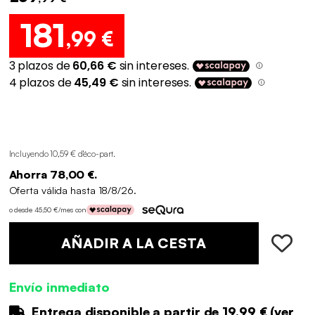
181
,99 €
Incluyendo 10,59 € d'éco-part
.
Ahorra 78,00 €.
Oferta válida hasta 18/8/26.
o desde 45,50 €/mes con
AÑADIR A LA CESTA
Envío inmediato
Entrega disponible a partir de
19.99 €
(
ver