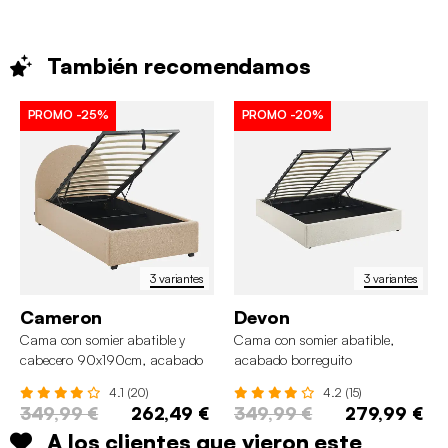
También
recomendamos
PROMO
-25%
PROMO
-20%
3 variantes
3 variantes
Cameron
Devon
Cama con somier abatible y
Cama con somier abatible,
cabecero 90x190cm, acabado
acabado borreguito
en borreguito
4.1 (20)
4.2 (15)
349,99 €
262,49 €
349,99 €
279,99 €
A los clientes que vieron este