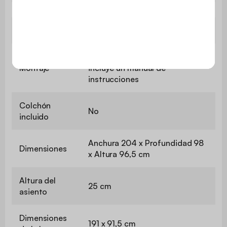
Garantía
3 años
El montaje es muy sencillo, se
Montaje
incluye un manual de
instrucciones
Colchón
No
incluido
Anchura 204 x Profundidad 98
Dimensiones
x Altura 96,5 cm
Altura del
25 cm
asiento
Dimensiones
191 x 91,5 cm