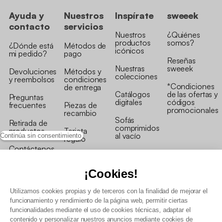
Ayuda y
Nuestros
Inspírate
sweeek
contacto
servicios
Nuestros
¿Quiénes
productos
somos?
¿Dónde está
Métodos de
icónicos
mi pedido?
pago
Reseñas
Nuestras
sweeek
Devoluciones
Métodos y
colecciones
y reembolsos
condiciones
*Condiciones
de entrega
Catálogos
de las ofertas y
Preguntas
digitales
códigos
frecuentes
Piezas de
promocionales
recambio
Sofás
Retirada de
comprimidos
productos
Tarjeta
al vacío
Continúa sin consentimiento
regalo
Contáctenos
Rebajas en
Programa
muebles
de fidelidad
¡Cookies!
Utilizamos cookies propias y de terceros con la finalidad de mejorar el
funcionamiento y rendimiento de la página web, permitir ciertas
funcionalidades mediante el uso de cookies técnicas, adaptar el
contenido y personalizar nuestros anuncios mediante cookies de