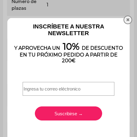
Numero de
1
plazas
✖
Cama
No
arcón
Arcón de
No
almacenaje
Número de
12
lamas
Contiene
Sí
madera
Uso
Uso doméstico solamente
Utilización
Interior