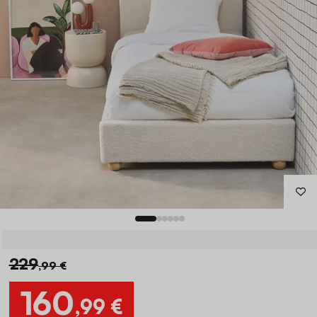
229
,99 €
160
,99 €