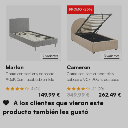
PROMO
-25%
2 variantes
3 variantes
Marlon
Cameron
Cama con somier y cabecero
Cama con somier abatible y
90x190cm, acabado en tela
cabecero 90x190cm, acabado
en borreguito
4 (24)
4.1 (20)
149,99 €
349,99 €
262,49 €
A los clientes que vieron este
producto también les gustó