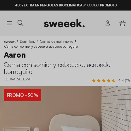
-10% EXTRA EN PERGOLAS BIOCLIMÁTICAS*
CÓDIGO:
PROMO10
sweeek
Dormitorio
Camas de matrimonio
Cama con somier y cabecero, acabado borreguito
Aaron
Cama con somier y cabecero, acabado
borreguito
IBEDAAR90BCWH
4.4 (17)
PROMO
-30%