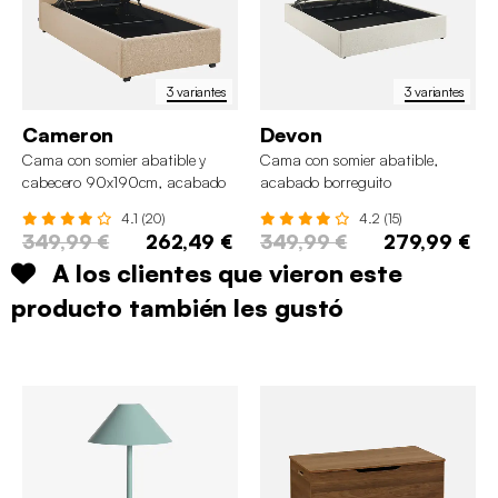
3 variantes
3 variantes
Cameron
Devon
Cama con somier abatible y
Cama con somier abatible,
cabecero 90x190cm, acabado
acabado borreguito
en borreguito
4.1 (20)
4.2 (15)
349,99 €
262,49 €
349,99 €
279,99 €
A los clientes que vieron este
producto también les gustó