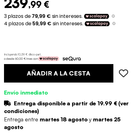
239
,99 €
Incluyendo 10,59 € d'éco-part
.
o desde 60,00 €/mes con
AÑADIR A LA CESTA
Envío inmediato
Entrega disponible a partir de
19.99 €
(
ver
condiciones
)
Entrega entre
martes 18 agosto
y
martes 25
agosto