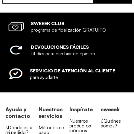
SWEEEK CLUB
programa de fidelización GRATUITO
DEVOLUCIONES FÁCILES
14 días para cambiar de opinión
SERVICIO DE ATENCIÓN AL CLIENTE
para ayudarte
Ayuda y
Nuestros
Inspírate
sweeek
contacto
servicios
Nuestros
¿Quiénes
productos
somos?
¿Dónde está
Métodos de
icónicos
mi pedido?
pago