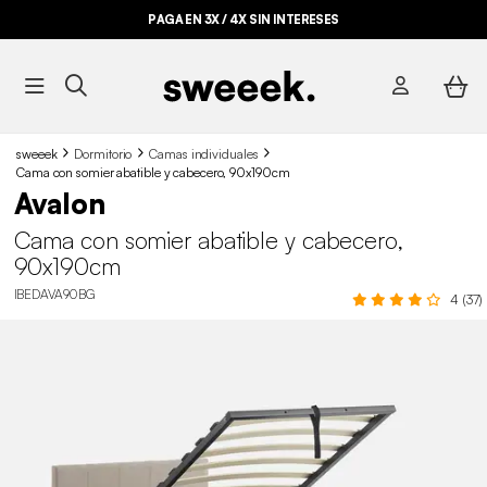
PAGA EN 3X / 4X SIN INTERESES
sweeek
Dormitorio
Camas individuales
Cama con somier abatible y cabecero, 90x190cm
Avalon
Cama con somier abatible y cabecero,
90x190cm
IBEDAVA90BG
4 (37)