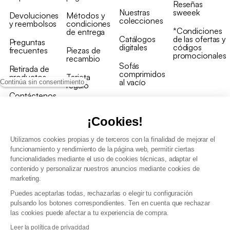
Reseñas
Nuestras
sweeek
Devoluciones
Métodos y
colecciones
y reembolsos
condiciones
*Condiciones
de entrega
Catálogos
de las ofertas y
Preguntas
digitales
códigos
frecuentes
Piezas de
promocionales
recambio
Sofás
Retirada de
comprimidos
productos
Tarjeta
al vacío
Continúa sin consentimiento
regalo
Contáctenos
Rebajas en
Programa
muebles
de fidelidad
¡Cookies!
Utilizamos cookies propias y de terceros con la finalidad de mejorar el
funcionamiento y rendimiento de la página web, permitir ciertas
funcionalidades mediante el uso de cookies técnicas, adaptar el
contenido y personalizar nuestros anuncios mediante cookies de
Condiciones generales de la venta
marketing.
Condiciones generales Programa de fidelidad
Puedes aceptarlas todas, rechazarlas o elegir tu configuración
Política de gestión de datos personales y cookies
pulsando los botones correspondientes. Ten en cuenta que rechazar
Condiciones generales de Venta Profesional
las cookies puede afectar a tu experiencia de compra.
Declaración de accesibilidad
Leer la política de privacidad