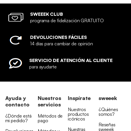
SWEEEK CLUB
programa de fidelización GRATUITO
DEVOLUCIONES FÁCILES
14 días para cambiar de opinión
SERVICIO DE ATENCIÓN AL CLIENTE
para ayudarte
Ayuda y
Nuestros
Inspírate
sweeek
contacto
servicios
Nuestros
¿Quiénes
productos
somos?
¿Dónde está
Métodos de
icónicos
mi pedido?
pago
Reseñas
Nuestras
sweeek