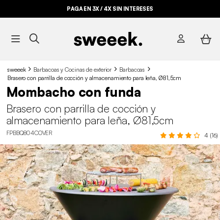
PAGA EN 3X / 4X SIN INTERESES
sweeek
Barbacoas y Cocinas de exterior
Barbacoas
Brasero con parrilla de cocción y almacenamiento para leña, Ø81,5cm
Mombacho con funda
Brasero con parrilla de cocción y
almacenamiento para leña, Ø81,5cm
FPBBQ804COVER
4 (16)