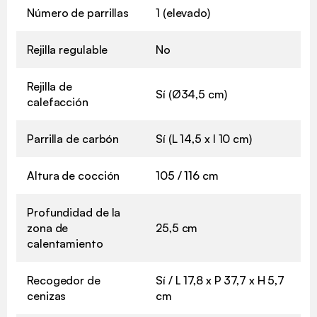
Número de parrillas
1 (elevado)
Rejilla regulable
No
Rejilla de
Sí (Ø34,5 cm)
calefacción
Parrilla de carbón
Sí (L 14,5 x l 10 cm)
Altura de cocción
105 / 116 cm
Profundidad de la
zona de
25,5 cm
calentamiento
Recogedor de
Sí / L 17,8 x P 37,7 x H 5,7
cenizas
cm