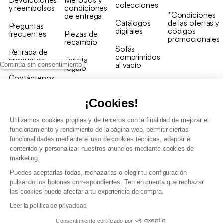
Devoluciones
Métodos y
colecciones
y reembolsos
condiciones
*Condiciones
de entrega
Catálogos
de las ofertas y
Preguntas
digitales
códigos
frecuentes
Piezas de
promocionales
recambio
Sofás
Retirada de
comprimidos
productos
Tarjeta
al vacío
Continúa sin consentimiento
regalo
Contáctenos
Rebajas en
Programa
muebles
de fidelidad
¡Cookies!
Utilizamos cookies propias y de terceros con la finalidad de mejorar el
funcionamiento y rendimiento de la página web, permitir ciertas
funcionalidades mediante el uso de cookies técnicas, adaptar el
contenido y personalizar nuestros anuncios mediante cookies de
Condiciones generales de la venta
marketing.
Condiciones generales Programa de fidelidad
Puedes aceptarlas todas, rechazarlas o elegir tu configuración
Política de gestión de datos personales y cookies
pulsando los botones correspondientes. Ten en cuenta que rechazar
Condiciones generales de Venta Profesional
las cookies puede afectar a tu experiencia de compra.
Declaración de accesibilidad
Leer la política de privacidad
Consentimiento certificado por