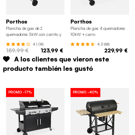
Porthos
Porthos
Plancha de gas de 2
Plancha de gas 4 quemadores
quemadores 5kW con carrito y
10kW + carro
estante
4.1 (14)
4.3 (68)
159,99 €
123,99 €
229,99 €
A los clientes que vieron este
producto también les gustó
PROMO
-17%
PROMO
-40%