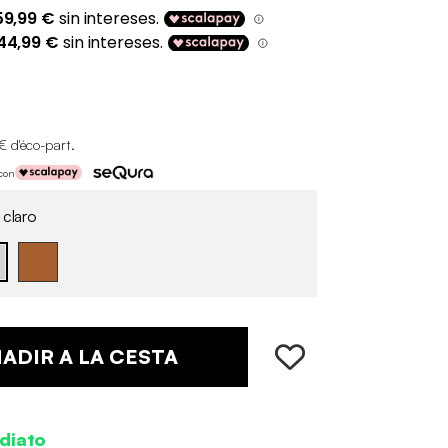
€ d'éco-part
.
 con
 claro
ADIR A LA CESTA
diato