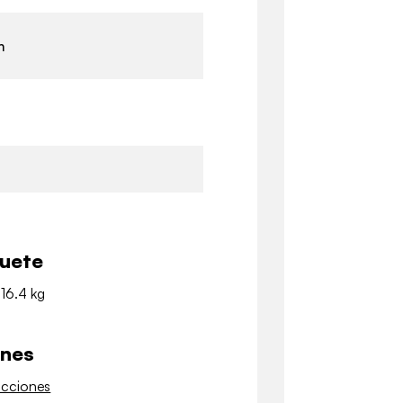
m
quete
 16.4 kg
ones
ucciones