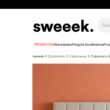
PROMOCIÓN
Novedades
Pérgola bioclimática
Pro
sweeek
Dormitorio
Cabeceros
Cabecero de