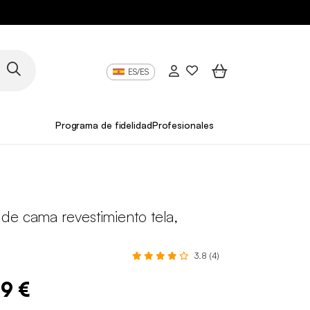
ES/ES
Programa de fidelidad
Profesionales
de cama revestimiento tela,
3.8 (4)
99 €