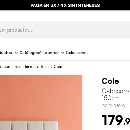
PAGA EN 3X / 4X SIN INTERESES
ductos
Catálogos
Ambientes
Colecciones
 cama revestimiento tela, 150cm
Cole
Cabecero 
150cm
ICOLEHB150LG
179
,