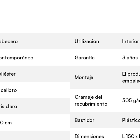
abecero
Utilización
Interior
ontemporáneo
Garantía
3 años
liéster
El prod
Montaje
embalad
calipto
Gramaje del
305 g/
recubrimiento
is claro
Bastidor
Plástic
50 cm
Dimensiones
L 150 x