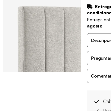
Entrega
condicion
Entrega en
agosto
Descripci
Preguntas
Comentari
Cab
Rev