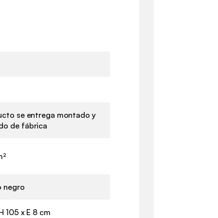
ucto se entrega montado y
o de fábrica
m²
o negro
 H 105 x E 8 cm