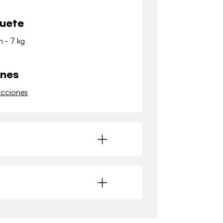
quete
m - 7 kg
ones
ucciones