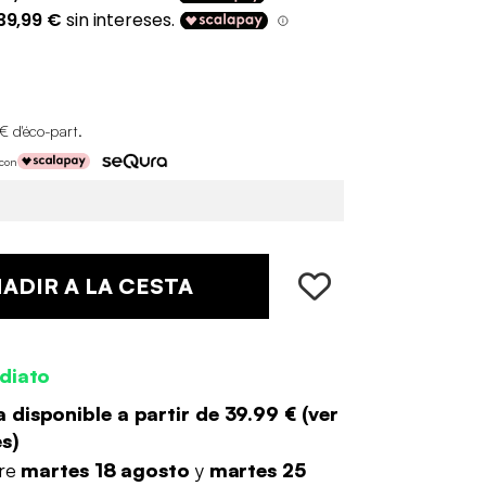
€ d'éco-part
.
 con
ADIR A LA CESTA
diato
 disponible a partir de
39.99 €
(
ver
es
)
tre
martes 18 agosto
y
martes 25