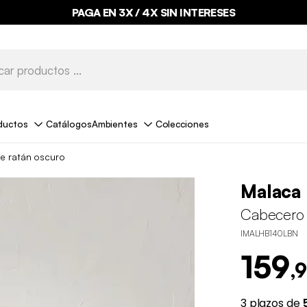
PAGA EN 3X / 4X SIN INTERESES
ductos
Catálogos
Ambientes
Colecciones
e ratán oscuro
Malaca
Cabecero 
IMALHB140LBN
159
,