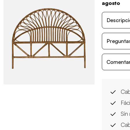
agosto
Descripci
Preguntas
Comentari
Cab
Fác
Sin
Cab