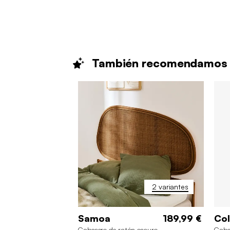
También
recomendamos
2 variantes
Samoa
189,99 €
Col
Cabecero de ratán oscuro
Cabec