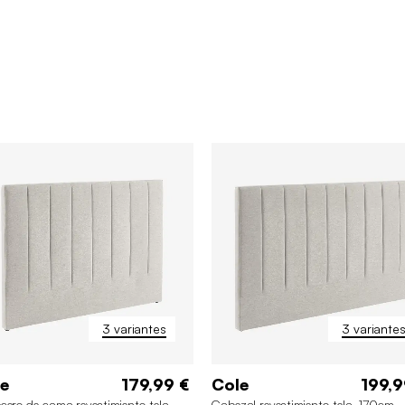
3 variantes
3 variante
e
179,99 €
Cole
199,9
ero de cama revestimiento tela,
Cabezal revestimiento tela, 170cm