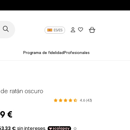
ES/ES
Programa de fidelidad
Profesionales
de ratán oscuro
4.6 (43)
99 €