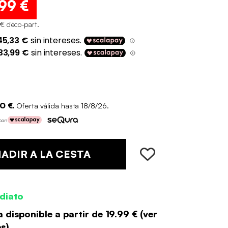
,99 €
 € d'éco-part
.
0 €.
Oferta válida hasta 18/8/26.
 con
ADIR A LA CESTA
diato
 disponible a partir de
19.99 €
(
ver
es
)