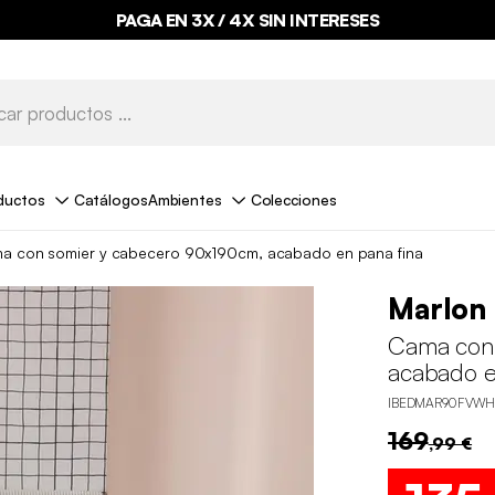
PAGA EN 3X / 4X SIN INTERESES
BYE BYE STOCK HASTA -70%*
ductos
Catálogos
Ambientes
Colecciones
a con somier y cabecero 90x190cm, acabado en pana fina
Marlon
Cama con 
acabado e
IBEDMAR90FVWH
169
,99 €