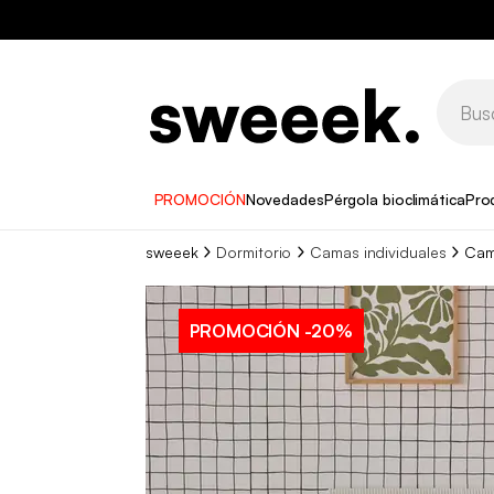
PROMOCIÓN
Novedades
Pérgola bioclimática
Pro
sweeek
Dormitorio
Camas individuales
Cam
PROMOCIÓN
-20%