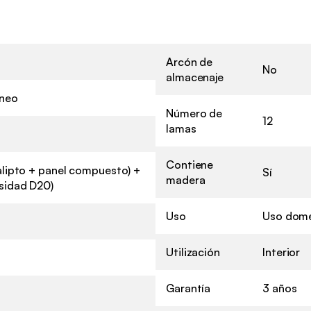
Arcón de
No
almacenaje
neo
Número de
12
lamas
Contiene
lipto + panel compuesto) +
Sí
madera
sidad D20)
Uso
Uso domé
Utilización
Interior
Garantía
3 años