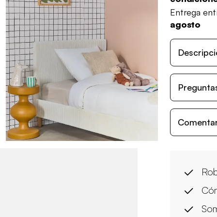
Entrega en
agosto
Descripci
Preguntas
Comentari
Rob
Có
Som