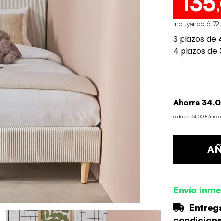
135
Incluyendo 6,72
Ahorra 34,0
o desde 34,00 €/mes
AÑ
Envío inme
Entrega
condicion