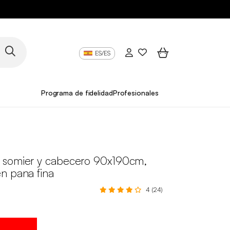
ES/ES
Programa de fidelidad
Profesionales
somier y cabecero 90x190cm,
n pana fina
4 (24)