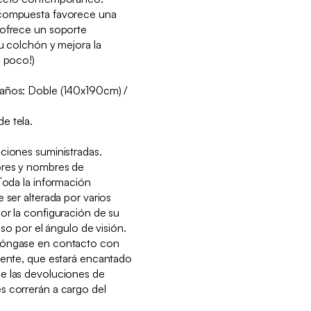
 compuesta favorece una
 ofrece un soporte
tu colchón y mejora la
s poco!)
maños: Doble (140x190cm) /
e tela.
ciones suministradas.
ores y nombres de
 Toda la información
 ser alterada por varios
or la configuración de su
luso por el ángulo de visión.
póngase en contacto con
iente, que estará encantado
e las devoluciones de
s correrán a cargo del