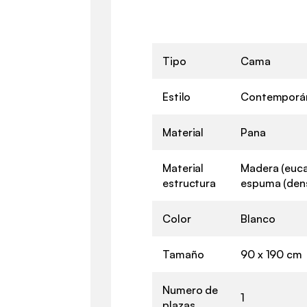
Tipo
Cama
Estilo
Contemporá
Material
Pana
Material
Madera (euca
estructura
espuma (den
Color
Blanco
Tamaño
90 x 190 cm
Numero de
1
plazas