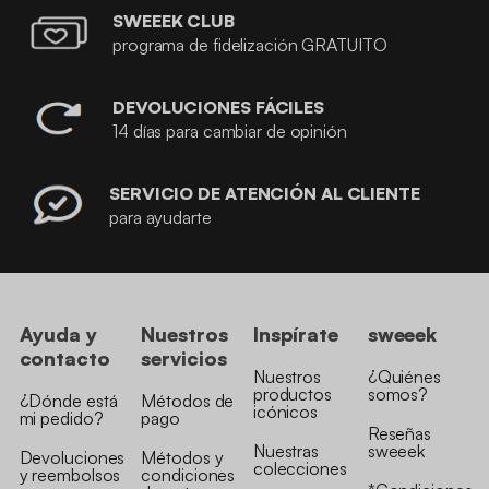
SWEEEK CLUB
programa de fidelización GRATUITO
DEVOLUCIONES FÁCILES
14 días para cambiar de opinión
SERVICIO DE ATENCIÓN AL CLIENTE
para ayudarte
Ayuda y
Nuestros
Inspírate
sweeek
contacto
servicios
Nuestros
¿Quiénes
productos
somos?
¿Dónde está
Métodos de
icónicos
mi pedido?
pago
Reseñas
Nuestras
sweeek
Devoluciones
Métodos y
colecciones
y reembolsos
condiciones