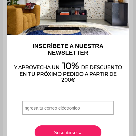
Material estructura
Espuma
Densidad de tela
500 g/m²
Revestimiento
PU
Densidad de la
39 cm de espuma de
espuma del asiento
poliuretano (30 kg/m3)
Relleno del
35 cm de espuma de
respaldo
poliuretano (30 kg/m3)
Altura del
41 cm
asiento
Profundidad
63 cm
del asiento