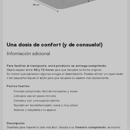
Una dosis de confort (y de consuelo!)
Información adicional
Para facilitar el transporte, este producto se entrega comprimido.
Déjalo reposar entre
48 y 72 horas
para que recupere su forma original.
Es normal que aparezcan algunas arrugas al desembalarlo. Puedes utilizar un vaporizador
o dar pequeños toques al tejido para que recupere su aspecto más rápidamente.
Puntos fuertes
Formato comprimido: fácil de transportar y mover
Listo para usar en pocos minutos
Cómodo y con una sujeción óptima
Tapizado en bouclé/terciopelo, suave y muy actual
Modular y adaptable a tu espacio
Descripción
Diseñado para hacerte la vida más fácil. Gracias a su
formato comprimido
, es mucho