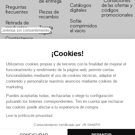
*Condiciones
de entrega
Catálogos
de las ofertas y
Preguntas
digitales
códigos
frecuentes
Piezas de
promocionales
recambio
Sofás
Retirada de
comprimidos
productos
Tarjeta
al vacío
Continúa sin consentimiento
regalo
Contáctenos
Rebajas en
Programa
muebles
de fidelidad
¡Cookies!
Utilizamos cookies propias y de terceros con la finalidad de mejorar el
funcionamiento y rendimiento de la página web, permitir ciertas
funcionalidades mediante el uso de cookies técnicas, adaptar el
contenido y personalizar nuestros anuncios mediante cookies de
Condiciones generales de la venta
marketing.
Condiciones generales Programa de fidelidad
Puedes aceptarlas todas, rechazarlas o elegir tu configuración
Política de gestión de datos personales y cookies
pulsando los botones correspondientes. Ten en cuenta que rechazar
Condiciones generales de Venta Profesional
las cookies puede afectar a tu experiencia de compra.
Declaración de accesibilidad
Leer la política de privacidad
Consentimiento certificado por