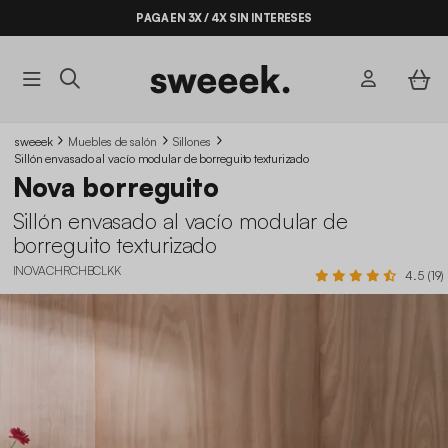
PAGA EN 3X / 4X SIN INTERESES
sweeek
Muebles de salón
Sillones
Sillón envasado al vacío modular de borreguito texturizado
Nova borreguito
Sillón envasado al vacío modular de
borreguito texturizado
INOVACHRCHBCLKK
4.5 (19)