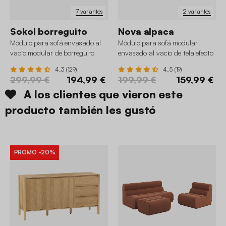
7 variantes
2 variantes
Sokol borreguito
Nova alpaca
Módulo para sofá envasado al
Módulo para sofá modular
vacío modular de borreguito
envasado al vacío de tela efecto
texturizado
alpaca
4.3 (129)
4.5 (19)
299,99 €
194,99 €
199,99 €
159,99 €
A los clientes que vieron este
producto también les gustó
PROMO
-20%