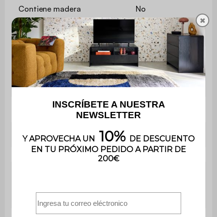
Contiene madera
No
✖
Material
Terciopelo
Material estructura
Espuma
Revestimiento del asiento
Terciopelo
Densidad de tela
390 g/m²
Revestimiento
PU
Densidad de la
Espuma de poliuretano (30
espuma del
kg/m3)
asiento