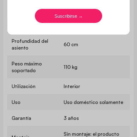
Relleno del
Espuma de poliuretano (30
respaldo
kg/m3)
Altura del asiento
35 cm
Profundidad del
60 cm
asiento
Peso máximo
110 kg
soportado
Utilización
Interior
Uso
Uso doméstico solamente
Garantía
3 años
Sin montaje: el producto