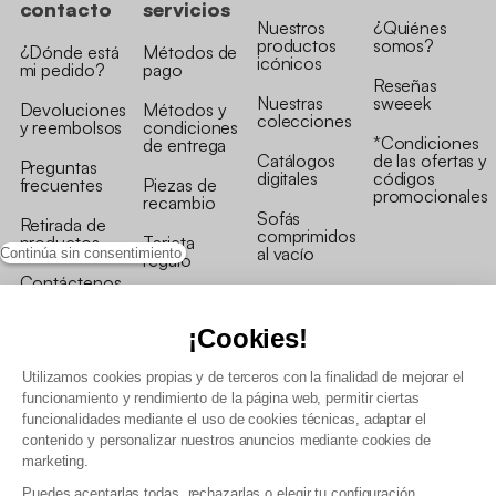
contacto
servicios
Nuestros
¿Quiénes
productos
somos?
¿Dónde está
Métodos de
icónicos
mi pedido?
pago
Reseñas
Nuestras
sweeek
Devoluciones
Métodos y
colecciones
y reembolsos
condiciones
*Condiciones
de entrega
Catálogos
de las ofertas y
Preguntas
digitales
códigos
frecuentes
Piezas de
promocionales
recambio
Sofás
Retirada de
comprimidos
productos
Tarjeta
al vacío
Continúa sin consentimiento
regalo
Contáctenos
Rebajas en
Programa
muebles
de fidelidad
¡Cookies!
Utilizamos cookies propias y de terceros con la finalidad de mejorar el
funcionamiento y rendimiento de la página web, permitir ciertas
funcionalidades mediante el uso de cookies técnicas, adaptar el
contenido y personalizar nuestros anuncios mediante cookies de
Condiciones generales de la venta
marketing.
Condiciones generales Programa de fidelidad
Puedes aceptarlas todas, rechazarlas o elegir tu configuración