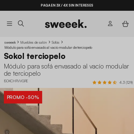
PAGA EN 3X / 4X SIN INTERESES
sweeek
Muebles de salón
Sofás
Módulo para sofá envasado al vacío modular de terciopelo
Sokol terciopelo
Módulo para sofá envasado al vacío modular
de terciopelo
ISOKCHRVVGRE
4.3 (129)
PROMO
-50%