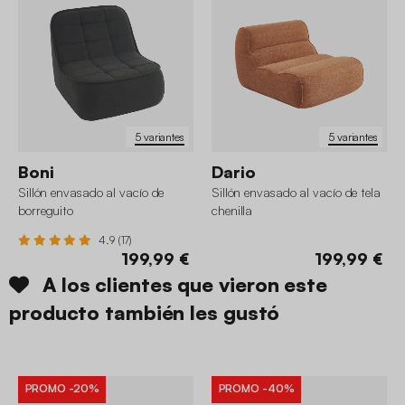
5 variantes
5 variantes
Boni
Dario
Sillón envasado al vacío de
Sillón envasado al vacío de tela
borreguito
chenilla
4.9 (17)
199,99 €
199,99 €
A los clientes que vieron este
producto también les gustó
PROMO
-20%
PROMO
-40%